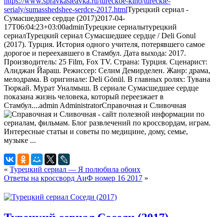
https://www.spravkasleavka.ru/tureckoe-kino/tureckie-
serialy/sumasshedshee-serdce-2017.html
Турецкий сериал -
Сумасшедшее сердце (2017)
2017-04-
17T06:04:23+03:00
admin
Турецкие сериалы
турецкий
сериал
Турецкий сериал Сумасшедшее сердце / Deli Gonul
(2017). Турция. История одного учителя, потерявшего самое
дорогое и переехавшего в Стамбул. Дата выхода: 2017.
Производитель: 25 Film, Fox TV. Страна: Турция. Сценарист:
Алиджан Йараш. Режиссер: Селим Демирделен. Жанр: драма,
мелодрама. В оригинале: Deli Gönül. В главных ролях: Тувана
Тюркай. Мурат Уналмыш. В сериале Сумасшедшее сердце
показана жизнь человека, который переезжает в
Стамбул....
admin
Administrator
Справочная и Сливочная
«
Турецкий сериал — Я полюбила обоих
Ответы на кроссворд АиФ номер 16 2017
»