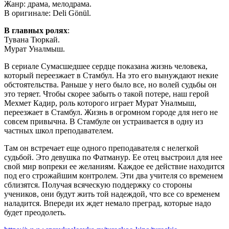
Жанр: драма, мелодрама.
В оригинале: Deli Gönül.
В главных ролях
:
Тувана Тюркай.
Мурат Уналмыш.
В сериале Сумасшедшее сердце показана жизнь человека,
который переезжает в Стамбул. На это его вынуждают некие
обстоятельства. Раньше у него было все, но волей судьбы он
это теряет. Чтобы скорее забыть о такой потере, наш герой
Мехмет Кадир, роль которого играет Мурат Уналмыш,
переезжает в Стамбул. Жизнь в огромном городе для него не
совсем привычна. В Стамбуле он устраивается в одну из
частных школ преподавателем.
Там он встречает еще одного преподавателя с нелегкой
судьбой. Это девушка по Фатманур. Ее отец выстроил для нее
свой мир вопреки ее желаниям. Каждое ее действие находится
под его строжайшим контролем. Эти два учителя со временем
сблизятся. Получая всяческую поддержку со стороны
учеников, они будут жить той надеждой, что все со временем
наладится. Впереди их ждет немало преград, которые надо
будет преодолеть.