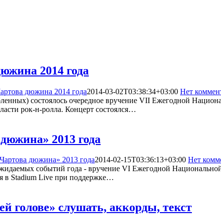
южина 2014 года
артова дюжина 2014 года
2014-03-02T03:38:34+03:00
Нет коммен
любленных) состоялось очередное вручение VII Ежегодной Наци
ласти рок-н-ролла. Концерт состоялся…
дюжина» 2013 года
Чартова дюжина» 2013 года
2014-02-15T03:36:13+03:00
Нет комм
 ожидаемых событий года - вручение VI Ежегодной Национальн
ся в Stadium Live при поддержке…
й голове» слушать, аккорды, текст