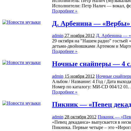
Исполнитель: Петр Налич (Музыкальный
Исполнители: Петр Налич — вокал, ф
Подробнее »
Д. Арбенина — «Вербы» 
admin
27 ноября 2012
Д. Арбенина — «
29 октября на "Нашем радио" гостьей
детьми-двойняшками Артемом и Март
Подробнее »
Ночные снайперы — 4 с
admin
15 ноября 2012
Ночные снайперы
Альбом / Название: 4 Год / Дата выхо
Номер по каталогу: МИ-CD 004/12 01.
Подробнее »
Пикник — «Певец декад
admin
28 октября 2012
Пикник — «Певе
«Певец декаданса» выпускается в неск
Пикника. Первые четыре – это «Иерог