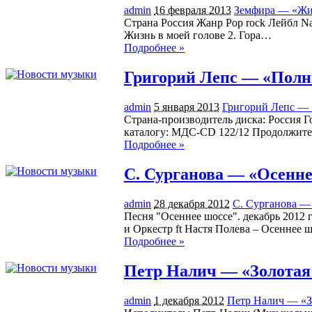
admin
16 февраля 2013
Земфира — «Жить
Страна Россия Жанр Pop rock Лейбл Na
Жизнь в моей голове 2. Гора…
Подробнее »
Григорий Лепс — «Полны
admin
5 января 2013
Григорий Лепс — 
Страна-производитель диска: Россия Г
каталогу: МДС-CD 122/12 Продолжител
Подробнее »
С. Сурганова — «Осенне
admin
28 декабря 2012
С. Сурганова — 
Песня "Осеннее шоссе". декабрь 2012
и Оркестр ft Настя Полева – Осеннее 
Подробнее »
Петр Налич — «Золотая 
admin
1 декабря 2012
Петр Налич — «Зо