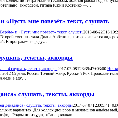
 коллектив Петра Налича) Альбом: Золотая рыбка Год выпуска:
ортепиано, аккордеон, гитара Юрий Костенко —…
и «Пусть мне повезёт» текст, слушать
Вербы» и «Пусть мне повезёт» текст, слушать
2013-08-22T16:19:
 «Второй смены» стала Диана Арбенина, которая является лидер
ой. В программе наряду…
лушать, тексты, аккорды
 — 4 слушать, тексты, аккорды
2017-07-08T23:39:47+03:00
Нет к
да: 2012 Страна: Россия Точный жанр: Русский Рок Продолжитель
 Амели в аду…
анса» слушать, тексты, аккорды
ц декаданса» слушать, тексты, аккорды
2017-07-07T23:05:41+03:
ольких вариантах. Для коллекционеров и меломанов альбом выйд
лиф», «Родом ниоткуда», «Танец волка»…