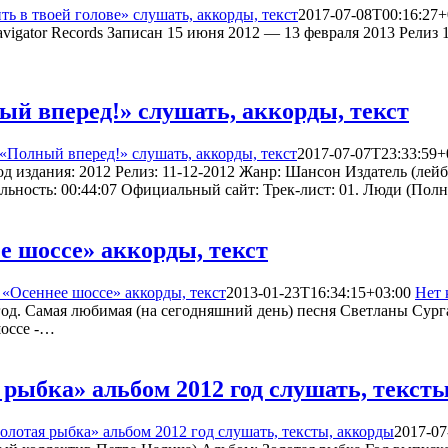
 в твоей голове» слушать, аккорды, текст
2017-07-08T00:16:27+
vigator Records Записан 15 июня 2012 — 13 февраля 2013 Релиз 1
й вперед!» слушать, аккорды, текст
«Полный вперед!» слушать, аккорды, текст
2017-07-07T23:33:59+
од издания: 2012 Релиз: 11-12-2012 Жанр: Шансон Издатель (ле
ьность: 00:44:07 Официальный сайт: Трек-лист: 01. Люди (Пол
е шоссе» аккорды, текст
«Осеннее шоссе» аккорды, текст
2013-01-23T16:34:15+03:00
Нет 
 год. Самая любимая (на сегодняшний день) песня Светланы Су
шоссе -…
рыбка» альбом 2012 год слушать, текст
лотая рыбка» альбом 2012 год слушать, тексты, аккорды
2017-07