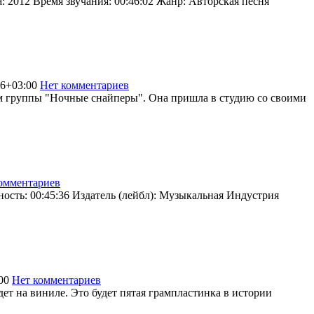
 2012 Время звучания: 00:46:02 Жанр: Авторская песня
26+03:00
Нет комментариев
1364
ом группы "Ночные снайперы". Она пришла в студию со своими
омментариев
1143
ность: 00:45:36 Издатель (лейбл): Музыкальная Индустрия
00
Нет комментариев
1083
ет на виниле. Это будет пятая грампластинка в истории