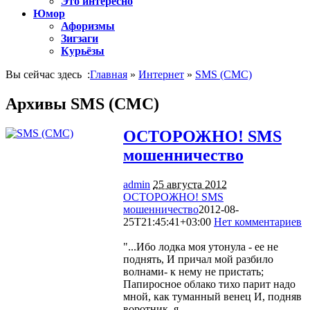
Это интересно
Юмор
Афоризмы
Зигзаги
Курьёзы
Вы сейчас здесь :
Главная
»
Интернет
»
SMS (СМС)
Архивы SMS (СМС)
ОСТОРОЖНО! SMS
мошенничество
admin
25 августа 2012
ОСТОРОЖНО! SMS
мошенничество
2012-08-
25T21:45:41+03:00
Нет комментариев
1116
"...Ибо лодка моя утонула - ее не
поднять, И причал мой разбило
волнами- к нему не пристать;
Папиросное облако тихо парит надо
мной, как туманный венец И, подняв
воротник, я…