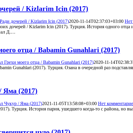
ерей / Kizlarim Icin (2017)
ади дочерей / Kizlarim Icin (2017)
2020-11-14T02:37:03+03:00
Нет
оих дочерей / Kizlarim Icin (2017). Турция. История одного отца
анал Д.…
оего отца / Babamin Gunahlari (2017)
л Грехи моего отца / Babamin Gunahlari (2017)
2020-11-14T02:38:3
bamin Gunahlari (2017). Турция. Озана в очередной раз подставля
 Яма (2017)
л Чукур / Яма (2017)
2021-11-05T13:58:08+03:00
Нет комментари
2017). Турция. История парня, ушедшего когда-то с района, но в
свершится чудо (2017)