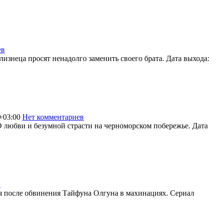
ев
2645
близнеца просят ненадолго заменить своего брата. Дата выхода:
+03:00
Нет комментариев
2370
 О любви и безумной страсти на черноморском побережье. Дата
в
1738
тся после обвинения Тайфуна Олгуна в махинациях. Сериал