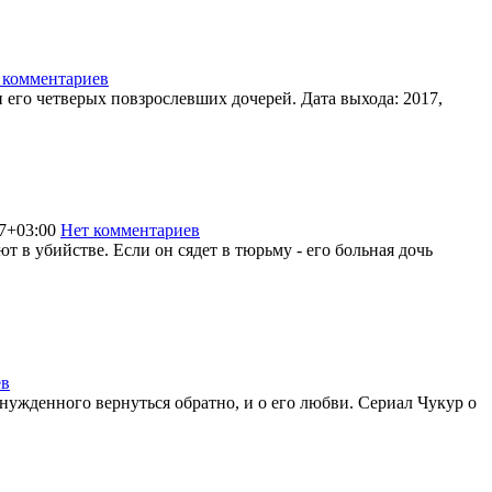
 комментариев
1903
 и его четверых повзрослевших дочерей. Дата выхода: 2017,
7+03:00
Нет комментариев
1499
ют в убийстве. Если он сядет в тюрьму - его больная дочь
ев
1850
ынужденного вернуться обратно, и о его любви. Сериал Чукур о