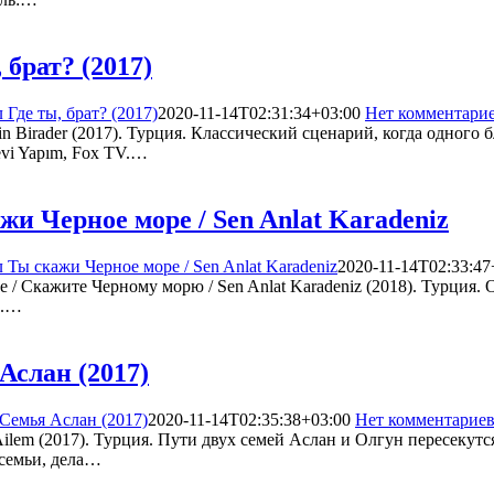
 брат? (2017)
 Где ты, брат? (2017)
2020-11-14T02:31:34+03:00
Нет комментари
in Birader (2017). Турция. Классический сценарий, когда одного 
evi Yapım, Fox TV.…
и Черное море / Sen Anlat Karadeniz
 Ты скажи Черное море / Sen Anlat Karadeniz
2020-11-14T02:33:47
 / Скажите Черному морю / Sen Anlat Karadeniz (2018). Турция.
в.…
Аслан (2017)
Семья Аслан (2017)
2020-11-14T02:35:38+03:00
Нет комментарие
Ailem (2017). Турция. Пути двух семей Аслан и Олгун пересеку
семьи, дела…