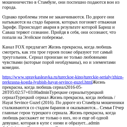
мошенничество в Стамбуле, они поспешно подаются вон из
города.
Однако проблемы этим не заканчиваются. По дороге они
натыкаются на стадо баранов, которых погоняет отважная
Зарифе. Происходит авария в результате которой Бариш и
Саваш теряют сознание. Прийдя в себя, они осознают, что
попали на Эгейское побережье.
Канал FOX предлагает Жизнь прекрасна, когда любишь
смотреть, как эти трое героев позже образуют тот самый
треугольник. Сериал пронизан не только любовными
чувствами (которые порой необдуманы), но и элементами
комедии.
https://www.spravkasleavka.ru/tureckoe-kino/tureckie-serialy/zhizn-
prekrasna-kogda-lyubish-hayat-sevince-guzel.html
Жизнь
прекрасна, когда любишь сериал
2016-05-
28T05:02:57+03:00
admin
Турецкие сериалы
турецкий
сериал
Турецкий сериал Жизнь прекрасна, когда любишь /
Hayat Sevince Guzel (2016). По дороге из Стамбула мошенники
сталкиваются со стадом баранов и оказываются... Семья Гёчер
главные герои турецкого сериала. Жизнь прекрасна, когда
любишь расскажет не только о них, но и еще об одной
девушке, которая в купе с ними и образует...
admin