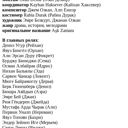
координатор
Kayhan Haksever (Кайхан Хаксевер)
композитор
Джем Озкан, Алп Ениэр
костюмер
Rabia Durak (Рабиа Дурак)
художник
Эмре Бозкурт, Джанан Озкан
жанр
драма, история, мелодрама
оригинальное название
Aşk Zamanı
В главных ролях
:
Дениз Угур (Рейхан)
Явуз Бингёл (Орхан)
Али Эрсан Дуру (Фикрет)
Бурджу Биниджи (Сема)
Осман Албайрак (Идрис)
Нихан Бальялы (Эда)
Сарвен Чанкар (Левент)
Мюге Байрамоглу (Дерья)
Берк Гюнешберк (Дениз)
Бюшра Аяйдын (Азра)
Эмре Бей (Джан)
Рюя Гёндерен (Джейда)
Мустафа Арда Чырак (Али)
Первин Уналп (Нериман)
Явуз Топоян (Бахри)
Эндер Зейнеп Иге (Мерьем)
Сезги Дениз (Инджи)