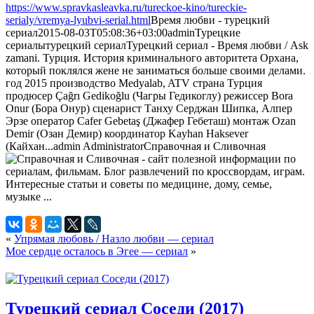
https://www.spravkasleavka.ru/tureckoe-kino/tureckie-
serialy/vremya-lyubvi-serial.html
Время любви - турецкий
сериал
2015-08-03T05:08:36+03:00
admin
Турецкие
сериалы
турецкий сериал
Турецкий сериал - Время любви / Ask
zamani. Турция. История криминального авторитета Орхана,
который поклялся жене не заниматься больше своими делами.
год 2015 производство Medyalab, ATV страна Турция
продюсер Çağrı Gedikoğlu (Чагры Гедикоглу) режиссер Bora
Onur (Бора Онур) сценарист Танху Серджан Шипка, Алпер
Эрзе оператор Cafer Gebetaş (Джафер Гебеташ) монтаж Ozan
Demir (Озан Демир) координатор Kayhan Haksever
(Кайхан...
admin
Administrator
Справочная и Сливочная
«
Упрямая любовь / Назло любви — сериал
Мое сердце осталось в Эгее — сериал
»
Турецкий сериал Соседи (2017)