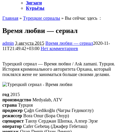
Зигзаги
Курьёзы
Главная
»
Турецкие сериалы
» Вы сейчас здесь :
Время любви — сериал
admin
3 августа 2015
Время любви — сериал
2020-11-
11T21:49:42+03:00
Нет комментариев
1440
Турецкий сериал — Время любви / Ask zamani. Турция.
История криминального авторитета Орхана, который
поклялся жене не заниматься больше своими делами.
год
2015
производство
Medyalab, ATV
страна
Турция
продюсер
Çağrı Gedikoğlu (Чагры Гедикоглу)
режиссер
Bora Onur (Бора Онур)
сценарист
Танху Серджан Шипка, Алпер Эрзе
оператор
Cafer Gebetaş (Джафер Гебеташ)
монтаж
Ozan Demir (Озан Демир)