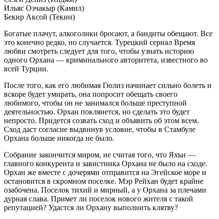
Ильяс Озчакыр (Камил)
Бекир Аксой (Текин)
Богатые плачут, алкоголики бросают, а бандиты обещают. Все
это конечно редко, но случается. Турецкий сериал Время
любви смотреть следует для того, чтобы узнать историю
одного Орхана — криминального авторитета, известного во
всей Турции.
После того, как его любимая Гюлиз начинает сильно болеть и
вскоре будет умирать, она попросит обещать своего
любимого, чтобы он не занимался больше преступной
деятельностью. Орхан поклянется, но сделать это будет
непросто. Придется созвать сход и объявить об этом всем.
Сход даст согласие выдвинув условие, чтобы в Стамбуле
Орхана больше никогда не было.
Собрание закончится миром, не считая того, что Яхъи —
главного конкурента и завистника Орхана не было на сходе.
Орхан же вместе с дочерями отправится на Эгейское море и
остановится в скромном поселке. Мэр Рейхан будет крайне
озабочена. Поселок тихий и мирный, а у Орхана за плечами
дурная слава. Примет ли поселок нового жителя с такой
репутацией? Удастся ли Орхану выполнить клятву?