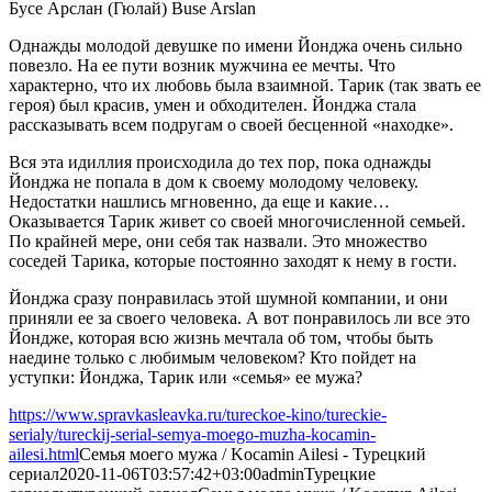
Бусе Арслан (Гюлай) Buse Arslan
Однажды молодой девушке по имени Йонджа очень сильно
повезло. На ее пути возник мужчина ее мечты. Что
характерно, что их любовь была взаимной. Тарик (так звать ее
героя) был красив, умен и обходителен. Йонджа стала
рассказывать всем подругам о своей бесценной «находке».
Вся эта идиллия происходила до тех пор, пока однажды
Йонджа не попала в дом к своему молодому человеку.
Недостатки нашлись мгновенно, да еще и какие…
Оказывается Тарик живет со своей многочисленной семьей.
По крайней мере, они себя так назвали. Это множество
соседей Тарика, которые постоянно заходят к нему в гости.
Йонджа сразу понравилась этой шумной компании, и они
приняли ее за своего человека. А вот понравилось ли все это
Йондже, которая всю жизнь мечтала об том, чтобы быть
наедине только с любимым человеком? Кто пойдет на
уступки: Йонджа, Тарик или «семья» ее мужа?
https://www.spravkasleavka.ru/tureckoe-kino/tureckie-
serialy/tureckij-serial-semya-moego-muzha-kocamin-
ailesi.html
Семья моего мужа / Kocamin Ailesi - Турецкий
сериал
2020-11-06T03:57:42+03:00
admin
Турецкие