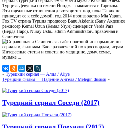
сериалы
турецкий сериал
Семья моего мужа / Kocamın Ailesi.
Турция. Девушка по имени Йонджа знакомится с Тариком.
Эти идеальные отношения длятся до тех пор, пока Тарик не
приводит ее к себе домой. год 2014 производство Mia Yapım,
Fox TV страна Турция продюсер Banu Akdeniz (Бану Акдениз)
режиссер Kemal Uzun (Кемал Узун) сценарист Verda Pars
(Верда Парс), Nuray Uslu...
admin
Administrator
Справочная и
Сливочная
«
Турецкий сериал — Алия / Aliye
Турецкий фильм — Падение Ангела / Melegin dususu
»
Турецкий сериал Соседи (2017)
Турецкий сериал Поехали (2017)