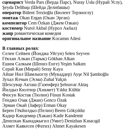
сценарист
Verda Pars (Верда Парс), Nuray Uslu (Нурай Услу),
Şeyda Delibaşı (Шейда Делибашы)
оператор
Bülent Terzioğlu (Бюлент Терзиоглу)
монтаж
Okan Ergan (Окан Эрган)
композитор
Cem Özkan (Джем Озкан)
костюмер
Nurol Akbal (Нурол Акбал)
жанр
романтическая комедия
оригинальное название
Kocamın Ailesi
В главных ролях
:
Селен Сейвен (Йонджа Уйгун) Selen Seyven
Гёкхан Алкан (Тарык) Gökhan Alkan
Ешим Салкым (Шениз Енге) Yeşim Salkım
Серай Кая (Мирай) Seray Kaya
Айше Нил Шамлыоглу (Мукаддер) Ayşe Nil Şamlıoğlu
Зухал Ялчын (Эсма) Zuhal Yalçın
Шехсувар Акташ (Газенфер) Şehsuvar Aktaş
Йилдыз Кюлтюр (Хикмет) Yıldız Kültür
Фюсун Костак (Тюлин) Füsun Kostak
Генджо Озак (Джан) Genco Özak
Эрман Окай (Зафер) Erman Okay
Берен Гёкйилдыз (Пелин) Beren Gökyıldız
Кадир Кандемир (Хакан) Kadir Kandemir
Денизхан Кынаджыгил (Умит) Denizhan Kınacıgil
Ахмет Каякесен (Фатих) Ahmet Kayakesen