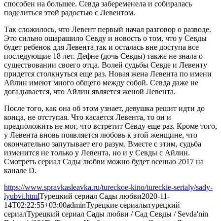
способен на большее. Севда забеременела и собиралась
поделиться этой радостью с Левентом.
Так сложилось, что Левент первый начал разговор о разводе.
Это сильно ошарашило Севду и новость о том, что у Севды
будет ребенок для Левента так и осталась вне доступа все
последующие 18 лет. Дефне (дочь Севды) также не знала о
существовании своего отца. Волей судьбы Севде и Левенту
придется столкнуться еще раз. Новая жена Левента по имени
Айлин имеют много общего между собой. Севда даже не
догадывается, что Айлин является женой Левента.
После того, как она об этом узнает, девушка решит идти до
конца, не отступая. Что касается Левента, то он и
предположить не мог, что встретит Севду еще раз. Кроме того,
у Левента вновь появляется любовь к этой женщине, что
окончательно запутывает его разум. Вместе с этим, судьба
изменится не только у Левента, но и у Севды с Айлин.
Смотреть сериал Сады любви можно будет осенью 2017 на
канале D.
https://www.spravkasleavka.ru/tureckoe-kino/tureckie-serialy/sady-
lyubvi.html
Турецкий сериал Сады любви
2020-11-
14T02:22:55+03:00
admin
Турецкие сериалы
турецкий
сериал
Турецкий сериал Сады любви / Сад Севды / Sevda'nin