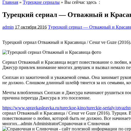
Главная
»
Турецкие сериалы
» Вы сейчас здесь :
Турецкий сериал — Отважный и Краса
admin
17 октября 2016
Турецкий сериал — Отважный и Красав
Турецкий сериал Отважный и Красавица / Cesur ve Guze (2016)
Сериал Отважный и Красавица ведет повествование о любви, ко
Джесур привлек внимание многих девушек и вызвал немало пер
Сюпхан из зажиточной и уважаемой семьи. Она занимает руков
не должно. Слишком длинный шлейф тянется за их семьями, ко
Мечты влюбленных Сюпхан и Джесура начинают рушиться после
причина переезда Джесура в это поселение.
https://www.spravkasleavka.ru/tureckoe-kino/tureckie-serialy/otvazhn
сериал Отважный и Красавица / Cesur ve Guze (2016). Турция.
повествование о любви, которой быть не должно. Все начинает
многих...
admin
Administrator
Справочная и Сливочная