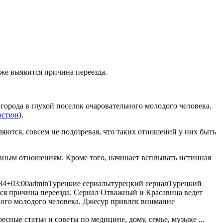
зже выявится причина переезда.
города в глухой поселок очаровательного молодого человека.
юстюн
).
ются, совсем не подозревая, что таких отношений у них быть
вным отношениям. Кроме того, начинает всплывать истинная
34+03:00
admin
Турецкие сериалы
турецкий сериал
Турецкий
тся причина переезда. Сериал Отважный и Красавица ведет
ьного молодого человека. Джесур привлек внимание