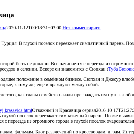
вица
ица
2020-11-12T00:18:31+03:00
Нет комментариев
1177
. Турция. В глухой поселок переезжает симпатичный парень. По
торой быть не должно. Все начинается с переезда из огромного 
есудов в селении. Вскоре он знакомится с Сюпхан (
Туба Бююк
одящее положение в семейном бизнесе. Сюпхан и Джесур влюбля
торые, к тому же, еще и враждуют между собой.
 того, как главы семейств начали преграждать им путь к любо
yj-krasavica.html
Отважный и Красавица сериал
2016-10-17T21:27:
 В глухой поселок переезжает симпатичный парень. Позже выяви
ся с переезда из огромного города в глухой поселок очаровател