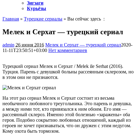
Зигзаги
Курьёзы
Главная
»
Турецкие сериалы
» Вы сейчас здесь :
Мелек и Серхат — турецкий сериал
admin
26 июня 2016
Мелек и Серхат — турецкий сериал
2020-
11-11T23:50:51+03:00
Нет комментариев
1194
Турецкий сериал Мелек и Серхат / Melek ile Serhat (2016).
Турция. Парень с девушкой больны рассеянным склерозом, но
в этом они не признаются.
На этот раз сериал Мелек и Серхат состоит из весьма
необычного любовного треугольника. Это парень и девушка,
а между ними тот, кто привязался к ним обоим. Его имя —
рассеянный склероз. Именно этой болезнью «заражены» оба
героя. Подобно сокрытию любовных отношений, каждый из
героев не хочет признаваться, что он дружен с этим недугом.
Кому охота быть тормозом.