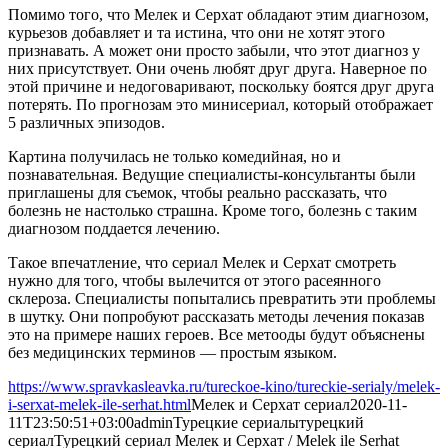
Помимо того, что Мелек и Серхат обладают этим диагнозом,
курьезов добавляет и та истина, что они не хотят этого
признавать. А может они просто забыли, что этот диагноз у
них присутствует. Они очень любят друг друга. Наверное по
этой причине и недоговаривают, поскольку боятся друг друга
потерять. По прогнозам это минисериал, который отображает
5 различных эпизодов.
Картина получилась не только комедийная, но и
познавательная. Ведущие специалисты-консультанты были
приглашены для съемок, чтобы реально рассказать, что
болезнь не настолько страшна. Кроме того, болезнь с таким
диагнозом поддается лечению.
Такое впечатление, что сериал Мелек и Серхат смотреть
нужно для того, чтобы вылечится от этого расеянного
склероза. Специалисты попытались превратить эти проблемы
в шутку. Они попробуют рассказать методы лечения показав
это на примере наших героев. Все метооды будут объяснены
без медицинских терминов — простым языком.
https://www.spravkasleavka.ru/tureckoe-kino/tureckie-serialy/melek-
i-serxat-melek-ile-serhat.html
Мелек и Серхат сериал
2020-11-
11T23:50:51+03:00
admin
Турецкие сериалы
турецкий
сериал
Турецкий сериал Мелек и Серхат / Melek ile Serhat