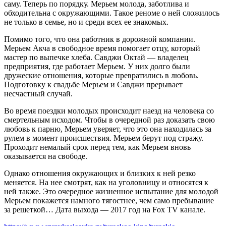
саму. Теперь по порядку. Мерьем молода, заботлива и
обходительна с окружающими. Такое реноме о ней сложилось
не только в семье, но и среди всех ее знакомых.
Помимо того, что она работник в дорожной компании.
Мерьем Акча в свободное время помогает отцу, который
мастер по выпечке хлеба. Савджи Октай — владелец
предприятия, где работает Мерьем. У них долго были
дружеские отношения, которые превратились в любовь.
Подготовку к свадьбе Мерьем и Савджи прерывает
несчастный случай.
Во время поездки молодых происходит наезд на человека со
смертельным исходом. Чтобы в очередной раз доказать свою
любовь к парню, Мерьем уверяет, что это она находилась за
рулем в момент происшествия. Мерьем берут под стражу.
Проходит немалый срок перед тем, как Мерьем вновь
оказывается на свободе.
Однако отношения окружающих и близких к ней резко
меняется. На нее смотрят, как на уголовницу и относятся к
ней также. Это очередное жизненное испытание для молодой
Мерьем покажется намного тягостнее, чем само пребывание
за решеткой… Дата выхода — 2017 год на Fox TV канале.