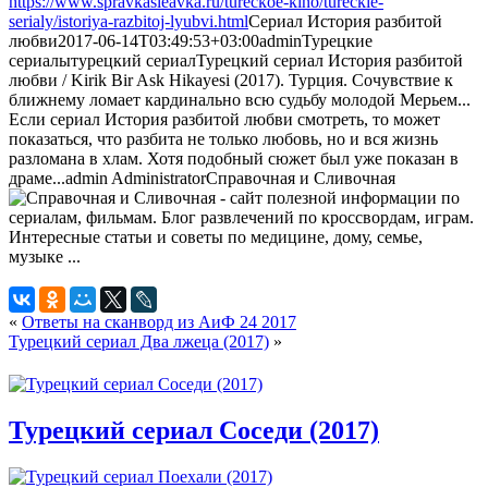
https://www.spravkasleavka.ru/tureckoe-kino/tureckie-
serialy/istoriya-razbitoj-lyubvi.html
Сериал История разбитой
любви
2017-06-14T03:49:53+03:00
admin
Турецкие
сериалы
турецкий сериал
Турецкий сериал История разбитой
любви / Kirik Bir Ask Hikayesi (2017). Турция. Сочувствие к
ближнему ломает кардинально всю судьбу молодой Мерьем...
Если сериал История разбитой любви смотреть, то может
показаться, что разбита не только любовь, но и вся жизнь
разломана в хлам. Хотя подобный сюжет был уже показан в
драме...
admin
Administrator
Справочная и Сливочная
«
Ответы на сканворд из АиФ 24 2017
Турецкий сериал Два лжеца (2017)
»
Турецкий сериал Соседи (2017)