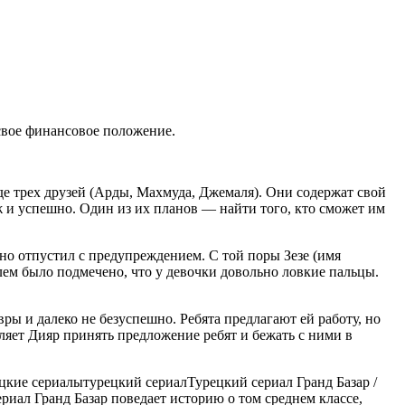
 свое финансовое положение.
иде трех друзей (Арды, Махмуда, Джемаля). Они содержат свой
ж и успешно. Один из их планов — найти того, кто сможет им
но отпустил с предупреждением. С той поры Зезе (имя
алем было подмечено, что у девочки довольно ловкие пальцы.
ры и далеко не безуспешно. Ребята предлагают ей работу, но
вляет Дияр принять предложение ребят и бежать с ними в
цкие сериалы
турецкий сериал
Турецкий сериал Гранд Базар /
ериал Гранд Базар поведает историю о том среднем классе,