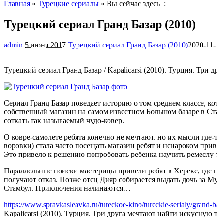
Главная
»
Турецкие сериалы
» Вы сейчас здесь :
Турецкий сериал Гранд Базар (2010)
admin
5 июня 2017
Турецкий сериал Гранд Базар (2010)
2020-11-
Турецкий сериал Гранд Базар / Kapalicarsi (2010). Турция. Тр
Сериал Гранд Базар поведает историю о том среднем классе, ко
собственный магазин на самом известном Большом базаре в Ста
соткать так называемый чудо-ковер.
О ковре-самолете ребята конечно не мечтают, но их мысли где
воровки) стала часто посещать магазин ребят и ненароком при
Это привело к решению попробовать ребенка научить ремеслу 
Параллельные поиски мастерицы привели ребят в Хереке, где п
получают отказ. Позже отец Дияр собирается выдать дочь за Му
Стамбул. Приключения начинаются…
https://www.spravkasleavka.ru/tureckoe-kino/tureckie-serialy/grand-b
Kapalicarsi (2010). Турция. Три друга мечтают найти искусную