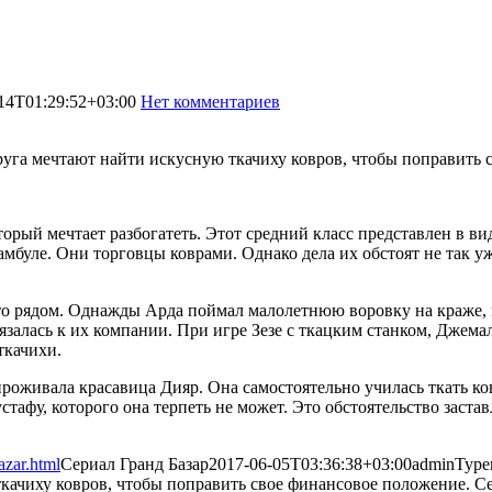
14T01:29:52+03:00
Нет комментариев
1288
и друга мечтают найти искусную ткачиху ковров, чтобы поправить
торый мечтает разбогатеть. Этот средний класс представлен в в
мбуле. Они торговцы коврами. Однако дела их обстоят не так у
-то рядом. Однажды Арда поймал малолетнюю воровку на краже, 
вязалась к их компании. При игре Зезе с ткацким станком, Джем
ткачихи.
роживала красавица Дияр. Она самостоятельно училась ткать ков
стафу, которого она терпеть не может. Это обстоятельство заста
azar.html
Сериал Гранд Базар
2017-06-05T03:36:38+03:00
admin
Туре
 ткачиху ковров, чтобы поправить свое финансовое положение. С