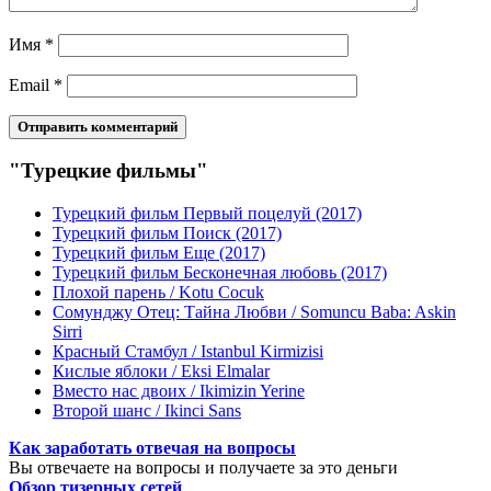
Имя
*
Email
*
"Турецкие фильмы"
Турецкий фильм Первый поцелуй (2017)
Турецкий фильм Поиск (2017)
Турецкий фильм Еще (2017)
Турецкий фильм Бесконечная любовь (2017)
Плохой парень / Kotu Cocuk
Сомунджу Отец: Тайна Любви / Somuncu Baba: Askin
Sirri
Красный Стамбул / Istanbul Kirmizisi
Кислые яблоки / Eksi Elmalar
Вместо нас двоих / Ikimizin Yerine
Второй шанс / Ikinci Sans
Как заработать отвечая на вопросы
Вы отвечаете на вопросы и получаете за это деньги
Обзор тизерных сетей