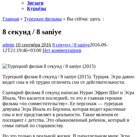
Зигзаги
Курьёзы
Главная
»
Турецкие фильмы
» Вы сейчас здесь :
8 секунд / 8 saniye
admin
10 сентября 2016
8 секунд / 8 saniye
2016-09-
12T21:19:46+03:00
Нет комментариев
1104
Турецкий фильм 8 секунд / 8 saniye (2015). Турция. Эсра давно
видит сны и ей трудно отличить сон от действительности.
Сценарий фильма 8 секунд написан Нуран Эфрен Шит и Эсра
Иналь. Что касается последней, то это и главная героиня
фильма «по совместительству». Ее персонаж — турецкая
девушка Эсра Иналь из Берлина, которая видит красочные
сны и все представляет в реальности. Такие явления ее
посещают с детства. Это обыкновенный ребенок, который в
семье пятый по старшинству.
Но это только в реальной жизни. В параллельном мире Эсра