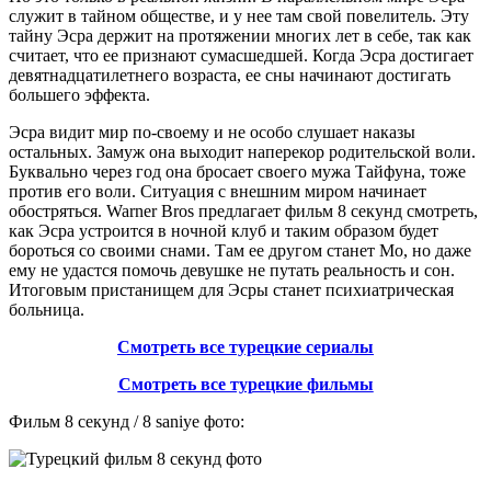
служит в тайном обществе, и у нее там свой повелитель. Эту
тайну Эсра держит на протяжении многих лет в себе, так как
считает, что ее признают сумасшедшей. Когда Эсра достигает
девятнадцатилетнего возраста, ее сны начинают достигать
большего эффекта.
Эсра видит мир по-своему и не особо слушает наказы
остальных. Замуж она выходит наперекор родительской воли.
Буквально через год она бросает своего мужа Тайфуна, тоже
против его воли. Ситуация с внешним миром начинает
обостряться. Warner Bros предлагает фильм 8 секунд смотреть,
как Эсра устроится в ночной клуб и таким образом будет
бороться со своими снами. Там ее другом станет Мо, но даже
ему не удастся помочь девушке не путать реальность и сон.
Итоговым пристанищем для Эсры станет психиатрическая
больница.
Смотреть все турецкие сериалы
Смотреть все турецкие фильмы
Фильм 8 секунд / 8 saniye фото: