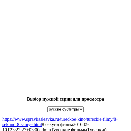
Выбор нужной серии для просмотра
https://www.spravkasleavka.ru/tureckoe-kino/tureckie-filmy/8-
sekund-8-saniye.html
8 секунд фильм
2016-09-
10T23:22:27+03:00
admin
Турецкие фильмы
Турецкий