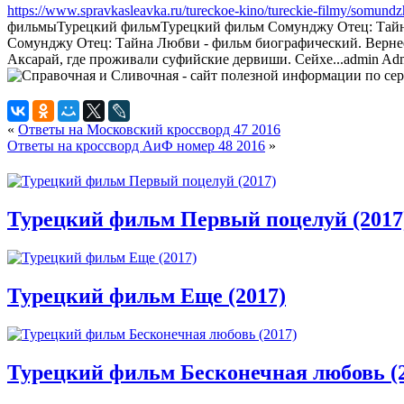
https://www.spravkasleavka.ru/tureckoe-kino/tureckie-filmy/somundzh
фильмы
Турецкий фильм
Турецкий фильм Сомунджу Отец: Тайна
Сомунджу Отец: Тайна Любви - фильм биографический. Вернее
Аксарай, где проживали суфийские дервиши. Сейхе...
admin
Adm
«
Ответы на Московский кроссворд 47 2016
Ответы на кроссворд АиФ номер 48 2016
»
Турецкий фильм Первый поцелуй (2017
Турецкий фильм Еще (2017)
Турецкий фильм Бесконечная любовь (