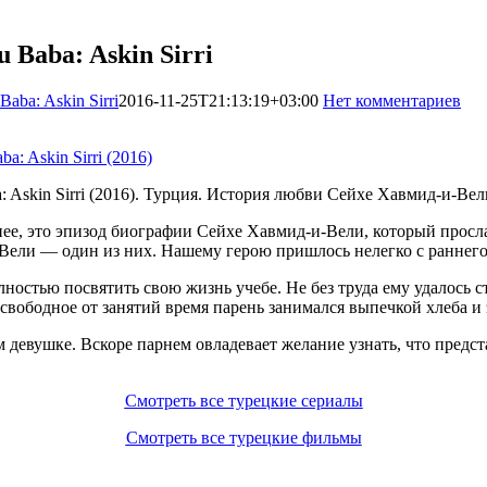
Baba: Askin Sirri
ba: Askin Sirri
2016-11-25T21:13:19+03:00
Нет комментариев
1
Askin Sirri (2016). Турция. История любви Сейхе Хавмид-и-Вел
, это эпизод биографии Сейхе Хавмид-и-Вели, который просла
ели — один из них. Нашему герою пришлось нелегко с раннего 
остью посвятить свою жизнь учебе. Не без труда ему удалось с
вободное от занятий время парень занимался выпечкой хлеба и 
девушке. Вскоре парнем овладевает желание узнать, что предст
Смотреть все турецкие сериалы
Смотреть все турецкие фильмы