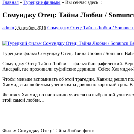
Главная
»
Турецкие фильмы
» Вы сейчас здесь :
Сомунджу Отец: Тайна Любви / Somuncu 
admin
25 ноября 2016
Сомунджу Отец: Тайна Любви / Somuncu Ba
Турецкий фильм Сомунджу Отец: Тайна Любви / Somuncu Baba: 
Сомунджу Отец: Тайна Любви — фильм биографический. Вернее
Аксарай, где проживали суфийские дервиши. Сейхе Хавмид-и-В
Чтобы меньше вспоминать об этой трагедии, Хавмид решил полн
Хавмид стал любимым учеником за довольно короткий срок. В с
Женился Хавмид по настоянию учителя на выбранной учителем 
этой самой любви…
Фильм Сомунджу Отец: Тайна Любви фото: