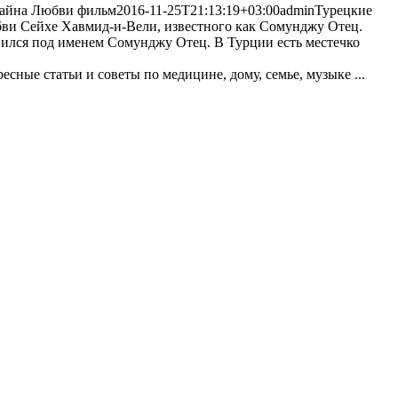
айна Любви фильм
2016-11-25T21:13:19+03:00
admin
Турецкие
юбви Сейхе Хавмид-и-Вели, известного как Сомунджу Отец.
ился под именем Сомунджу Отец. В Турции есть местечко