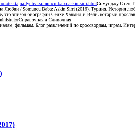
u-otec-tajna-lyubvi-somuncu-baba-askin-sirri.html
Сомунджу Отец Т
 Любви / Somuncu Baba: Askin Sirri (2016). Турция. История л
, это эпизод биографии Сейхе Хавмид-и-Вели, который прослав
inistrator
Справочная и Сливочная
)
2017)