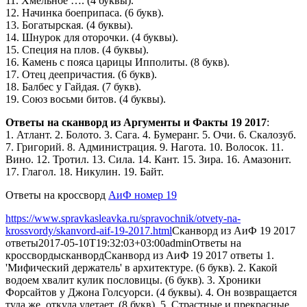
11. Хмельное …. (4 буквы).
12. Начинка боеприпаса. (6 букв).
13. Богатырская. (4 буквы).
14. Шнурок для оторочки. (4 буквы).
15. Специя на плов. (4 буквы).
16. Камень с пояса царицы Ипполиты. (8 букв).
17. Отец деепричастия. (6 букв).
18. Балбес у Гайдая. (7 букв).
19. Союз восьми битов. (4 буквы).
Ответы на сканворд из Аргументы и Факты 19 2017
:
1. Атлант. 2. Болото. 3. Сага. 4. Бумеранг. 5. Очи. 6. Скалозуб.
7. Григорий. 8. Администрация. 9. Нагота. 10. Волосок. 11.
Вино. 12. Тротил. 13. Сила. 14. Кант. 15. Зира. 16. Амазонит.
17. Глагол. 18. Никулин. 19. Байт.
Ответы на кроссворд
АиФ номер 19
https://www.spravkasleavka.ru/spravochnik/otvety-na-
krossvordy/skanvord-aif-19-2017.html
Сканворд из АиФ 19 2017
ответы
2017-05-10T19:32:03+03:00
admin
Ответы на
кроссворды
сканворд
Сканворд из АиФ 19 2017 ответы 1.
'Мифический держатель' в архитектуре. (6 букв). 2. Какой
водоем хвалит кулик пословицы. (6 букв). 3. Хроники
Форсайтов у Джона Голсуорси. (4 буквы). 4. Он возвращается
туда же, откуда улетает. (8 букв). 5. Страстные и прекрасные.