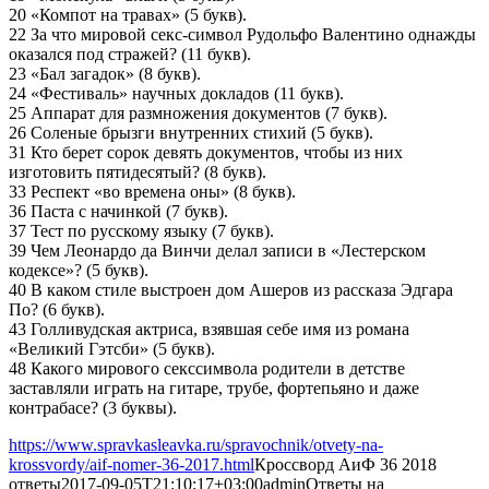
20 «Компот на травах» (5 букв).
22 За что мировой секс-символ Рудольфо Валентино однажды
оказался под стражей? (11 букв).
23 «Бал загадок» (8 букв).
24 «Фестиваль» научных докладов (11 букв).
25 Аппарат для размножения документов (7 букв).
26 Соленые брызги внутренних стихий (5 букв).
31 Кто берет сорок девять документов, чтобы из них
изготовить пятидесятый? (8 букв).
33 Респект «во времена оны» (8 букв).
36 Паста с начинкой (7 букв).
37 Тест по русскому языку (7 букв).
39 Чем Леонардо да Винчи делал записи в «Лестерском
кодексе»? (5 букв).
40 В каком стиле выстроен дом Ашеров из рассказа Эдгара
По? (6 букв).
43 Голливудская актриса, взявшая себе имя из романа
«Великий Гэтсби» (5 букв).
48 Какого мирового секссимвола родители в детстве
заставляли играть на гитаре, трубе, фортепьяно и даже
контрабасе? (3 буквы).
https://www.spravkasleavka.ru/spravochnik/otvety-na-
krossvordy/aif-nomer-36-2017.html
Кроссворд АиФ 36 2018
ответы
2017-09-05T21:10:17+03:00
admin
Ответы на