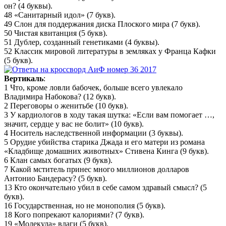
он? (4 буквы).
48 «Санитарный идол» (7 букв).
49 Слон для поддержания диска Плоского мира (7 букв).
50 Чистая квитанция (5 букв).
51 Дублер, созданный генетиками (4 буквы).
52 Классик мировой литературы в земляках у Франца Кафки
(5 букв).
Вертикаль
:
1 Что, кроме ловли бабочек, больше всего увлекало
Владимира Набокова? (12 букв).
2 Переговоры о женитьбе (10 букв).
3 У кардиологов в ходу такая шутка: «Если вам помогает …,
значит, сердце у вас не болит» (10 букв).
4 Носитель наследственной информации (3 буквы).
5 Орудие убийства старика Джада и его матери из романа
«Кладбище домашних животных» Стивена Кинга (9 букв).
6 Клан самых богатых (9 букв).
7 Какой мститель принес много миллионов долларов
Антонио Бандерасу? (5 букв).
13 Кто окончательно убил в себе самом здравый смысл? (5
букв).
16 Государственная, но не монополия (5 букв).
18 Кого попрекают калориями? (7 букв).
19 «Молекула» влаги (5 букв).