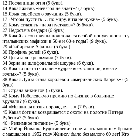
12 Посланница огня (5 букв).
14 Какая жизнь «невзгод не знает»? (7 букв).
15 Язык еврейского звучания (5 букв).
17 «Чтобы пустить … по миру, виза не нужна» (5 букв).
21 Кому сглазить «пара пустяков»? (6 букв).
27 Недостача бездари (6 букв).
28 Какой фасон шляпы пользовался особой популярностью у
итальянских мафиози в 50-е и 60-е годы? (9 букв).
29 «Сибирские Афины» (5 букв).
30 Профиль ролей (6 букв).
32 Цитата «с крыльями» (7 букв).
34 Зерна на шлифовальной шкурке (6 букв).
35 Какого поэта считали «мудрее всех эллинов, вместе
взятых»? (5 букв).
38 Какая Луиза стала королевой «американских flappers»? (5
букв).
41 Страна викингов (5 букв).
42 Кому Нобелевскую премию по физике в больнице
вручали? (6 букв).
44 «Мышиная возня порождает …» (7 букв).
45 Какая богиня возвращается с охоты на полотне Питера
Рубенса? (5 букв).
46 «Режимное питание» (5 букв).
47 Майор Йованка Будисавлевич сочеталась законным браком
с маршалом в 1952 году Жениху было без малого 60 лет! Кто