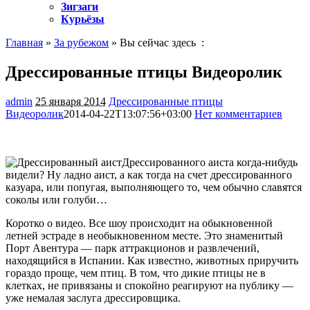
Зигзаги
Курьёзы
Главная
»
За рубежом
» Вы сейчас здесь :
Дрессированные птицы Видеоролик
admin
25 января 2014
Дрессированные птицы
Видеоролик
2014-04-22T13:07:56+03:00
Нет комментариев
1077
Дрессированного аиста когда-нибудь
видели? Ну ладно аист, а как тогда на счет дрессированного
казуара, или попугая, выполняющего то, чем обычно славятся
соколы или голуби…
Коротко о видео. Все шоу происходит на обыкновенной
летней эстраде в необыкновенном месте. Это знаменитый
Порт Авентура — парк аттракционов и развлечений,
находящийся в Испании. Как известно, животных приручить
гораздо проще, чем птиц. В том, что дикие птицы не в
клетках, не привязаны
и спокойно реагируют на публику —
уже немалая заслуга дрессировщика.