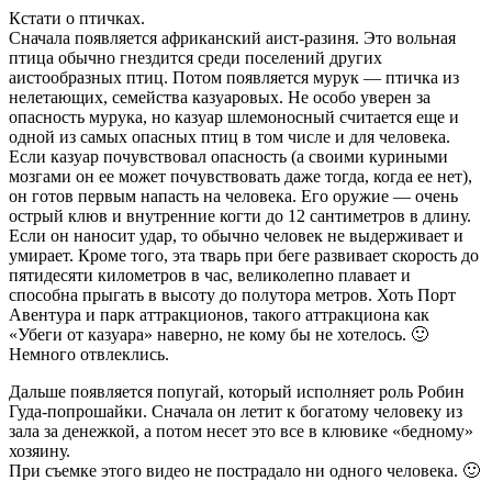
Кстати о птичках.
Сначала появляется африканский аист-разиня. Это вольная
птица обычно гнездится среди поселений других
аистообразных птиц. Потом появляется мурук — птичка из
нелетающих, семейства казуаровых. Не особо уверен за
опасность мурука, но казуар шлемоносный считается еще и
одной из самых опасных птиц в том числе и для человека.
Если казуар почувствовал опасность (а своими куриными
мозгами он ее может почувствовать даже тогда, когда ее нет),
он готов первым напасть на человека. Его оружие — очень
острый клюв и внутренние когти до 12 сантиметров в длину.
Если он наносит удар, то обычно человек не выдерживает и
умирает. Кроме того, эта тварь при беге развивает скорость до
пятидесяти километров в час, великолепно плавает и
способна прыгать в высоту до полутора метров. Хоть Порт
Авентура и парк аттракционов, такого аттракциона как
«Убеги от казуара» наверно, не кому бы не хотелось. 🙂
Немного отвлеклись.
Дальше появляется попугай, который исполняет роль Робин
Гуда-попрошайки. Сначала он летит к богатому человеку из
зала за денежкой, а потом несет это все в клювике «бедному»
хозяину.
При съемке этого видео не пострадало ни одного человека. 🙂