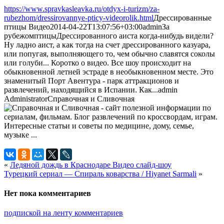
https://www.spravkasleavka.ru/otdyx-i-turizm/za-
rubezhom/dressirovannye-pticy-videorolik.html
Дрессированные
птицы Видео
2014-04-22T13:07:56+03:00
admin
За
рубежом
птицы
Дрессированного аиста когда-нибудь видели?
Ну ладно аист, а как тогда на счет дрессированного казуара,
или попугая, выполняющего то, чем обычно славятся соколы
или голуби... Коротко о видео. Все шоу происходит на
обыкновенной летней эстраде в необыкновенном месте. Это
знаменитый Порт Авентура - парк аттракционов и
развлечений, находящийся в Испании. Как...
admin
Administrator
Справочная и Сливочная
«
Ледяной дождь в Краснодаре Видео слайд-шоу
Турецкий сериал — Спираль коварства / Hiyanet Sarmali
»
Нет пока комментариев
подпиской на ленту комментариев