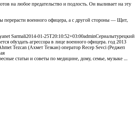
тов на любое предательство и подлость. Он выливает на эту
бы перерасти военного офицера, а с другой стороны — Щит,
anet Sarmali
2014-01-25T20:10:52+03:00
admin
Сериалы
турецкий
ается обуздать агрессора в лице военного офицера. год 2013
 Ahmet Tezcan (Ахмет Тезкан) оператор Recep Sevci (Реджеп
ая