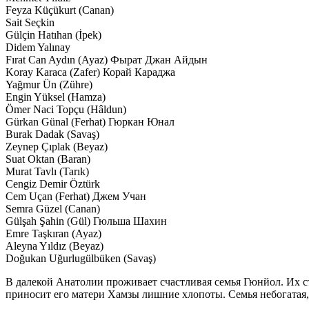
Feyza Küçükurt (Canan)
Sait Seçkin
Gülçin Hatıhan (İpek)
Didem Yalınay
Fırat Can Aydın (Ayaz) Фырат Джан Айдын
Koray Karaca (Zafer) Корай Караджа
Yağmur Ün (Zühre)
Engin Yüksel (Hamza)
Ömer Naci Topçu (Hâldun)
Gürkan Günal (Ferhat) Гюркан Юнал
Burak Dadak (Savaş)
Zeynep Çıplak (Beyaz)
Suat Oktan (Baran)
Murat Tavlı (Tarık)
Cengiz Demir Öztürk
Cem Uçan (Ferhat) Джем Учан
Semra Güzel (Canan)
Gülşah Şahin (Gül) Гюльша Шахин
Emre Taşkıran (Ayaz)
Aleyna Yıldız (Beyaz)
Doğukan Uğurlugülbüken (Savaş)
В далекой Анатолии проживает счастливая семья Гюнйол. Их ст
приносит его матери Хамзы лишние хлопоты. Семья небогатая, 