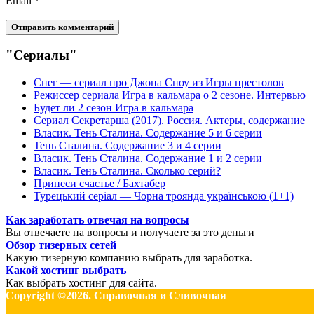
Email
*
"Сериалы"
Снег — сериал про Джона Сноу из Игры престолов
Режиссер сериала Игра в кальмара о 2 сезоне. Интервью
Будет ли 2 сезон Игра в кальмара
Сериал Секретарша (2017). Россия. Актеры, содержание
Власик. Тень Сталина. Содержание 5 и 6 серии
Тень Сталина. Содержание 3 и 4 серии
Власик. Тень Сталина. Содержание 1 и 2 серии
Власик. Тень Сталина. Сколько серий?
Принеси счастье / Бахтабер
Турецький серіал — Чорна троянда українською (1+1)
Как заработать отвечая на вопросы
Вы отвечаете на вопросы и получаете за это деньги
Обзор тизерных сетей
Какую тизерную компанию выбрать для заработка.
Какой хостинг выбрать
Как выбрать хостинг для сайта.
Copyright ©2026. Справочная и Сливочная