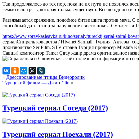
Так продолжалось до тех пор, пока на их пути не появился во
семью всю грязь, которая только существует. Все до одного в 
Развязывается сражение, подобное битве щита против меча. С 
способный дать отпор за нарушение своего покоя. Сможет ли 
https://www.spravkasleavka.ru/kino/serialy/tureckij-serial-spiral-kova
сериал
Спираль коварства / Hiyanet Sarmali. Турция. Актеры, со
производство Ser Film, STV страна Турция продюсер Mustafa Kar
Савцы) композитор Tamer Çıray жанр драма оригинальное назван
«
Дрессированные птицы Видеоролик
Турецекий фильм — Джин / Jin
»
Турецкий сериал Соседи (2017)
Турецкий сериал Поехали (2017)