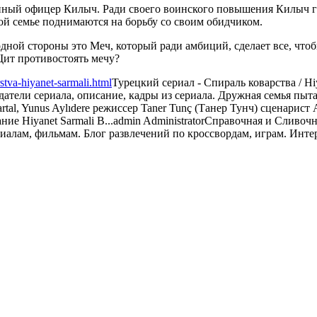
енный офицер Килыч. Ради своего воинского повышения Килыч го
этой семье поднимаются на борьбу со своим обидчиком.
одной стороны это Меч, который ради амбиций, сделает все, что
Щит противостоять мечу?
rstva-hiyanet-sarmali.html
Турецкий сериал - Спираль коварства / Hiy
здатели сериала, описание, кадры из сериала. Дружная семья пыт
tal, Yunus Aylıdere режиссер Taner Tunç (Танер Тунч) сценарист
ие Hiyanet Sarmali В...
admin
Administrator
Справочная и Сливочн