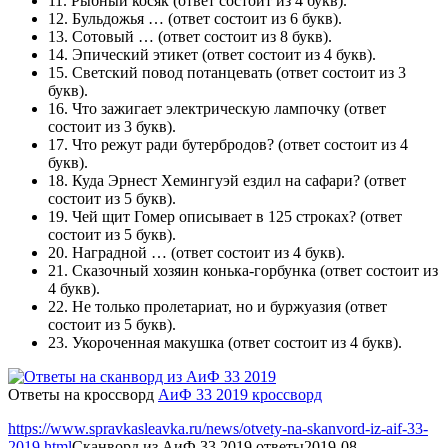
11.
Рыбный косяк
(ответ состоит из 4 букв).
12.
Бульдожья …
(ответ состоит из 6 букв).
13.
Сотовый …
(ответ состоит из 8 букв).
14.
Эпический этикет
(ответ состоит из 4 букв).
15.
Светский повод потанцевать
(ответ состоит из 3
букв).
16.
Что зажигает электрическую лампочку
(ответ
состоит из 3 букв).
17.
Что режут ради бутербродов?
(ответ состоит из 4
букв).
18.
Куда Эрнест Хемингуэй ездил на сафари?
(ответ
состоит из 5 букв).
19.
Чей щит Гомер описывает в 125 строках?
(ответ
состоит из 5 букв).
20.
Наградной …
(ответ состоит из 4 букв).
21.
Сказочный хозяин конька-горбунка
(ответ состоит из
4 букв).
22.
Не только пролетариат, но и буржуазия
(ответ
состоит из 5 букв).
23.
Укороченная макушка
(ответ состоит из 4 букв).
Ответы на кроссворд
АиФ 33 2019 кроссворд
https://www.spravkasleavka.ru/news/otvety-na-skanvord-iz-aif-33-
2019.html
Сканворд из АиФ 33 2019 ответы
2019-08-