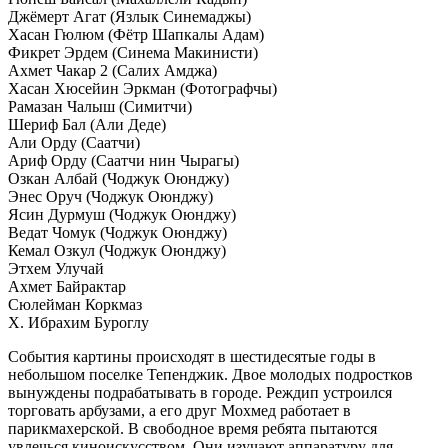
Джёмерт Агат (Язлык Синемаджы)
Хасан Гюлюм (Фётр Шапкалы Адам)
Фикрет Эрдем (Синема Макинисти)
Ахмет Чакар 2 (Салих Амджа)
Хасан Хюсейин Эркман (Фотографчы)
Рамазан Чалыш (Симитчи)
Шериф Бал (Али Деде)
Али Орду (Саатчи)
Ариф Орду (Саатчи нин Чырагы)
Озкан Албай (Чоджук Оюнджу)
Энес Оруч (Чоджук Оюнджу)
Ясин Дурмуш (Чоджук Оюнджу)
Ведат Чомук (Чоджук Оюнджу)
Кемал Озкул (Чоджук Оюнджу)
Этхем Улучай
Ахмет Байрактар
Сюлейман Коркмаз
Х. Ибрахим Буроглу
События картины происходят в шестидесятые годы в
небольшом поселке Тепенджик. Двое молодых подростков
вынуждены подрабатывать в городе. Реждип устроился
торговать арбузами, а его друг Мохмед работает в
парикмахерской. В свободное время ребята пытаются
увлечься киноискусством. Они изучают аппаратуру для