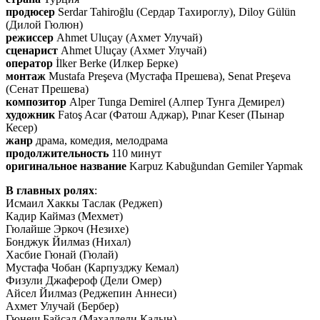
продюсер
Serdar Tahiroğlu (Сердар Тахироглу), Diloy Gülün
(Дилой Гюлюн)
режиссер
Ahmet Uluçay (Ахмет Улучай)
сценарист
Ahmet Uluçay (Ахмет Улучай)
оператор
İlker Berke (Илкер Берке)
монтаж
Mustafa Preşeva (Мустафа Прешева), Senat Preşeva
(Сенат Прешева)
композитор
Alper Tunga Demirel (Алпер Тунга Демирел)
художник
Fatoş Acar (Фатош Аджар), Pınar Keser (Пынар
Кесер)
жанр
драма, комедия, мелодрама
продолжительность
110 минут
оригинальное название
Karpuz Kabuğundan Gemiler Yapmak
В главных ролях
:
Исмаил Хаккы Таслак (Реджеп)
Кадир Каймаз (Мехмет)
Гюлайше Эркоч (Незихе)
Бонджук Йилмаз (Нихал)
Хасбие Гюнай (Гюлай)
Мустафа Чобан (Карпузджу Кемал)
Физули Джафероф (Дели Омер)
Айсел Йилмаз (Реджепин Аннеси)
Ахмет Улучай (Бербер)
Гюнеш Байсал (Махаллели Кадын)