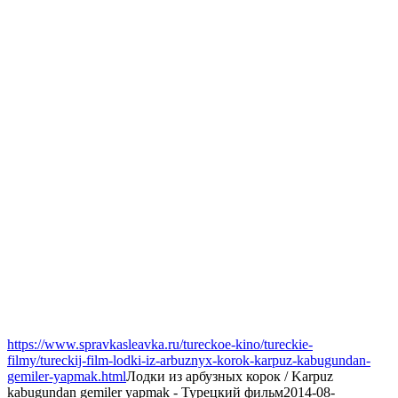
https://www.spravkasleavka.ru/tureckoe-kino/tureckie-
filmy/tureckij-film-lodki-iz-arbuznyx-korok-karpuz-kabugundan-
gemiler-yapmak.html
Лодки из арбузных корок / Karpuz
kabugundan gemiler yapmak - Турецкий фильм
2014-08-