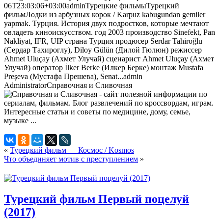
06T23:03:06+03:00
admin
Турецкие фильмы
Турецкий
фильм
Лодки из арбузных корок / Karpuz kabugundan gemiler
yapmak. Турция. История двух подростков, которые мечтают
овладеть киноискусством. год 2003 производство Sinefekt, Pan
Nakliyat, IFR, UIP страна Турция продюсер Serdar Tahiroğlu
(Сердар Тахироглу), Diloy Gülün (Дилой Гюлюн) режиссер
Ahmet Uluçay (Ахмет Улучай) сценарист Ahmet Uluçay (Ахмет
Улучай) оператор İlker Berke (Илкер Берке) монтаж Mustafa
Preşeva (Мустафа Прешева), Senat...
admin
Administrator
Справочная и Сливочная
«
Турецкий фильм — Космос / Kosmos
Что объединяет мотив с преступлением
»
Турецкий фильм Первый поцелуй
(2017)