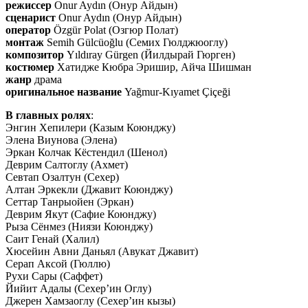
режиссер
Onur Aydın (Онур Айдын)
сценарист
Onur Aydın (Онур Айдын)
оператор
Özgür Polat (Озгюр Полат)
монтаж
Semih Gülcüoğlu (Семих Гюлджюоглу)
композитор
Yıldıray Gürgen (Йилдырай Гюрген)
костюмер
Хатидже Кюбра Эришир, Айча Шишман
жанр
драма
оригинальное название
Yağmur-Kıyamet Çiçeği
В главных ролях
:
Энгин Хепилери (Казым Коюнджу)
Элена Виунова (Элена)
Эркан Колчак Кёстендил (Шенол)
Деврим Салтоглу (Ахмет)
Севтап Озалтун (Сехер)
Алтан Эркекли (Джавит Коюнджу)
Сеттар Танрыойен (Эркан)
Деврим Якут (Сафие Коюнджу)
Рыза Сёнмез (Ниязи Коюнджу)
Саит Генай (Халил)
Хюсейин Авни Даньял (Авукат Джавит)
Серап Аксой (Гюллю)
Рухи Сары (Саффет)
Йийит Адалы (Сехер’ин Оглу)
Джерен Хамзаоглу (Сехер’ин кызы)