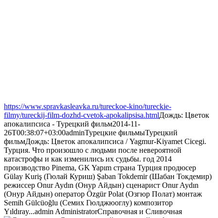
https://www.spravkasleavka.ru/tureckoe-kino/tureckie-
filmy/tureckij-film-dozhd-cvetok-apokalipsisa.html
Дождь: Цветок
апокалипсиса - Турецкий фильм
2014-11-
26T00:38:07+03:00
admin
Турецкие фильмы
Турецкий
фильм
Дождь: Цветок апокалипсиса / Yagmur-Kiyamet Cicegi.
Турция. Что произошло с людьми после невероятной
катастрофы и как изменились их судьбы. год 2014
производство Pinema, GK Yapım страна Турция продюсер
Gülay Kuriş (Гюлай Куриш) Şaban Tokdemir (Шабан Токдемир)
режиссер Onur Aydın (Онур Айдын) сценарист Onur Aydın
(Онур Айдын) оператор Özgür Polat (Озгюр Полат) монтаж
Semih Gülcüoğlu (Семих Гюлджюоглу) композитор
Yıldıray...
admin
Administrator
Справочная и Сливочная