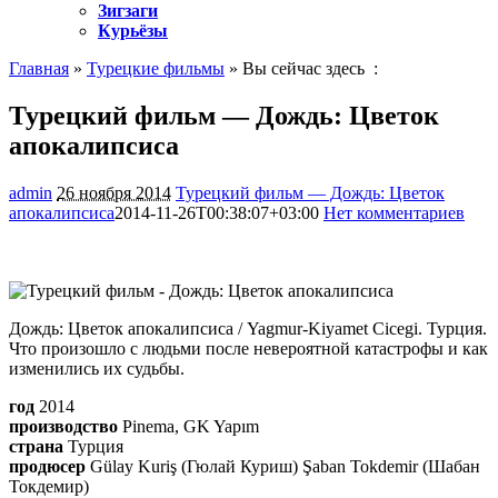
Зигзаги
Курьёзы
Главная
»
Турецкие фильмы
» Вы сейчас здесь :
Турецкий фильм — Дождь: Цветок
апокалипсиса
admin
26 ноября 2014
Турецкий фильм — Дождь: Цветок
апокалипсиса
2014-11-26T00:38:07+03:00
Нет комментариев
1388
Дождь: Цветок апокалипсиса / Yagmur-Kiyamet Cicegi. Турция.
Что произошло с людьми после невероятной катастрофы и как
изменились их судьбы.
год
2014
производство
Pinema, GK Yapım
страна
Турция
продюсер
Gülay Kuriş (Гюлай Куриш) Şaban Tokdemir (Шабан
Токдемир)