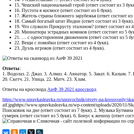
15.
Чешский национальный герой
(ответ состоит из 3 букв
16.
Пустота в космосе
(ответ состоит из 6 букв).
17.
Житель страны ближнего зарубежья
(ответ состоит из 
18.
Самый богатый штат Индии
(ответ состоит из 3 букв).
19.
Что служило Прокрусту эталоном?
(ответ состоит из 4
20.
Миниатюра эстрадных комиков
(ответ состоит из 5 бу
21.
… с односторонним движением
(ответ состоит из 5 бу
22.
Вещи с помойки
(ответ состоит из 4 букв).
23.
Дуэль игроков
(ответ состоит из 4 букв).
Ответы
:
1. Водолаз. 2. Джаз. 3. Алмаз. 4. Авиатор. 5. Закат. 6. Калым. 7.
20. Скетч. 21. Улица. 22. Матч. 23. Хлам.
Ответы на кроссворд
АиФ 39 2021 кроссворд
https://www.spravkasleavka.ru/spravochnik/otvety-na-krossvordy/ska
aif.jpg
https://www.spravkasleavka.ru/wp-content/uploads/2020/11/S
Поисковик на дне (ответ состоит из 7 букв). 2. Музыка Бутмана (
сумерек (ответ состоит из 5 букв). 6. Бонус к жениху (ответ сост