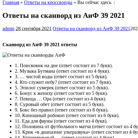
Главная
»
Ответы на кроссворды
» Вы сейчас здесь :
Ответы на сканворд из АиФ 39 2021
admin
28 сентября 2021
Ответы на сканворд из АиФ 39 2021
202
Сканворд из АиФ 39 2021 ответы
1.
Поисковик на дне
(ответ состоит из 7 букв).
2.
Музыка Бутмана
(ответ состоит из 4 букв).
3.
… чистой воды
(ответ состоит из 5 букв).
4.
Кто служит небу?
(ответ состоит из 7 букв).
5.
Эпилог сумерек
(ответ состоит из 5 букв).
6.
Бонус к жениху
(ответ состоит из 5 букв).
7.
Певица … Ора
(ответ состоит из 4 букв).
8.
Суровый обет
(ответ состоит из 5 букв).
9.
Бокс без правил
(ответ состоит из 8 букв).
10.
Киношный робокоп
(ответ состоит из 6 букв).
11.
Еда для фауны
(ответ состоит из 4 букв).
12.
Половина от футбольного матча
(ответ состоит из 4 бу
13.
Крик «в диапазоне ультразвука»
(ответ состоит из 4 бу
14.
Утешительный …
(ответ состоит из 4 букв).