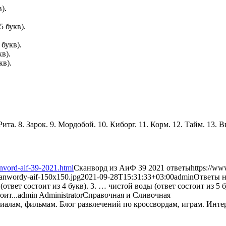
).
5 букв).
 букв).
кв).
кв).
 Рита. 8. Зарок. 9. Мордобой. 10. Киборг. 11. Корм. 12. Тайм. 13. В
nvord-aif-39-2021.html
Сканворд из АиФ 39 2021 ответы
https://ww
kanwordy-aif-150x150.jpg
2021-09-28T15:31:33+03:00
admin
Ответы н
ответ состоит из 4 букв). 3. … чистой воды (ответ состоит из 5 бу
оит...
admin
Administrator
Справочная и Сливочная