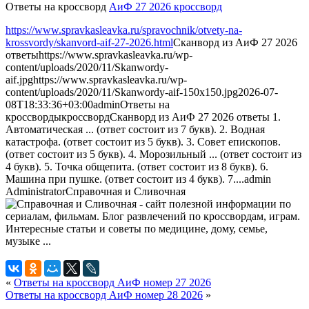
Ответы на кроссворд
АиФ 27 2026 кроссворд
https://www.spravkasleavka.ru/spravochnik/otvety-na-
krossvordy/skanvord-aif-27-2026.html
Сканворд из АиФ 27 2026
ответы
https://www.spravkasleavka.ru/wp-
content/uploads/2020/11/Skanwordy-
aif.jpg
https://www.spravkasleavka.ru/wp-
content/uploads/2020/11/Skanwordy-aif-150x150.jpg
2026-07-
08T18:33:36+03:00
admin
Ответы на
кроссворды
кроссворд
Сканворд из АиФ 27 2026 ответы 1.
Автоматическая ... (ответ состоит из 7 букв). 2. Водная
катастрофа. (ответ состоит из 5 букв). 3. Совет епископов.
(ответ состоит из 5 букв). 4. Морозильный ... (ответ состоит из
4 букв). 5. Точка общепита. (ответ состоит из 8 букв). 6.
Машина при пушке. (ответ состоит из 4 букв). 7....
admin
Administrator
Справочная и Сливочная
«
Ответы на кроссворд АиФ номер 27 2026
Ответы на кроссворд АиФ номер 28 2026
»