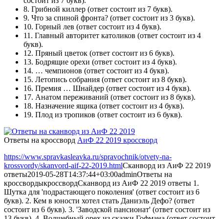
состоит из 7 букв).
8.
Грибной киллер
(ответ состоит из 7 букв).
9.
Что за спиной фронта?
(ответ состоит из 3 букв).
10.
Горный лев
(ответ состоит из 4 букв).
11.
Главный авторитет католиков
(ответ состоит из 4
букв).
12.
Пряный цветок
(ответ состоит из 6 букв).
13.
Бодрящие орехи
(ответ состоит из 4 букв).
14.
… чемпионов
(ответ состоит из 4 букв).
15.
Летопись собрания
(ответ состоит из 8 букв).
16.
Премия … Шнайдер
(ответ состоит из 4 букв).
17.
Анатом переживаний
(ответ состоит из 8 букв).
18.
Назначение ящика
(ответ состоит из 4 букв).
19.
Плод из тропиков
(ответ состоит из 6 букв).
Ответы на кроссворд
АиФ 22 2019 кроссворд
https://www.spravkasleavka.ru/spravochnik/otvety-na-
krossvordy/skanvord-aif-22-2019.html
Сканворд из АиФ 22 2019
ответы
2019-05-28T14:37:44+03:00
admin
Ответы на
кроссворды
кроссворд
Сканворд из АиФ 22 2019 ответы 1.
Шутка для 'подрастающего поколения' (ответ состоит из 6
букв). 2. Кем в юности хотел стать Даниэль Дефо? (ответ
состоит из 6 букв). 3. 'Заводской пансионат' (ответ состоит из
13 букв). 4. Волшебный орех из сказки Гофмана (ответ состоит