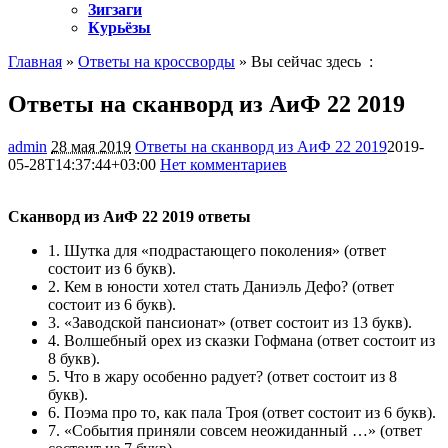
Зигзаги
Курьёзы
Главная
»
Ответы на кроссворды
» Вы сейчас здесь :
Ответы на сканворд из АиФ 22 2019
admin
28 мая 2019
Ответы на сканворд из АиФ 22 2019
2019-
05-28T14:37:44+03:00
Нет комментариев
835
Сканворд из АиФ 22 2019 ответы
1.
Шутка для «подрастающего поколения»
(ответ
состоит из 6 букв).
2.
Кем в юности хотел стать Даниэль Дефо?
(ответ
состоит из 6 букв).
3.
«Заводской пансионат»
(ответ состоит из 13 букв).
4.
Волшебный орех из сказки Гофмана
(ответ состоит из
8 букв).
5.
Что в жару особенно радует?
(ответ состоит из 8
букв).
6.
Поэма про то, как пала Троя
(ответ состоит из 6 букв).
7.
«События приняли совсем неожиданный …»
(ответ