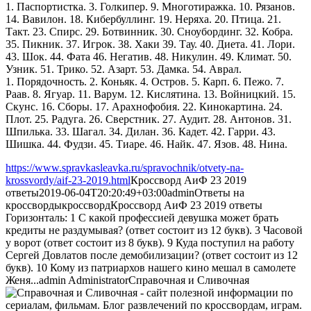
1. Паспортистка. 3. Голкипер. 9. Многотиражка. 10. Рязанов.
14. Вавилон. 18. Кибербуллинг. 19. Неряха. 20. Птица. 21.
Такт. 23. Спирс. 29. Ботвинник. 30. Сноубординг. 32. Кобра.
35. Пикник. 37. Игрок. 38. Хаки 39. Тау. 40. Диета. 41. Лори.
43. Шок. 44. Фата 46. Негатив. 48. Никулин. 49. Климат. 50.
Узник. 51. Трико. 52. Азарт. 53. Дамка. 54. Аврал.
1. Порядочность. 2. Коньяк. 4. Остров. 5. Карп. 6. Пежо. 7.
Раав. 8. Ягуар. 11. Варум. 12. Кислятина. 13. Войницкий. 15.
Скунс. 16. Сборы. 17. Арахнофобия. 22. Кинокартина. 24.
Плот. 25. Радуга. 26. Сверстник. 27. Аудит. 28. Антонов. 31.
Шпилька. 33. Шагал. 34. Дилан. 36. Кадет. 42. Гарри. 43.
Шишка. 44. Фудзи. 45. Тиаре. 46. Найк. 47. Язов. 48. Нина.
https://www.spravkasleavka.ru/spravochnik/otvety-na-
krossvordy/aif-23-2019.html
Кроссворд АиФ 23 2019
ответы
2019-06-04T20:20:49+03:00
admin
Ответы на
кроссворды
кроссворд
Кроссворд АиФ 23 2019 ответы
Горизонталь: 1 С какой профессией девушка может брать
кредиты не раздумывая? (ответ состоит из 12 букв). 3 Часовой
у ворот (ответ состоит из 8 букв). 9 Куда поступил на работу
Сергей Довлатов после демобилизации? (ответ состоит из 12
букв). 10 Кому из патриархов нашего кино мешал в самолете
Женя...
admin
Administrator
Справочная и Сливочная