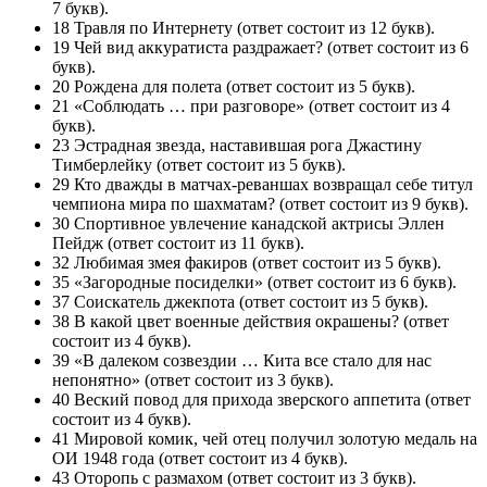
7 букв).
18 Травля по Интернету (ответ состоит из 12 букв).
19 Чей вид аккуратиста раздражает? (ответ состоит из 6
букв).
20 Рождена для полета (ответ состоит из 5 букв).
21 «Соблюдать … при разговоре» (ответ состоит из 4
букв).
23 Эстрадная звезда, наставившая рога Джастину
Тимберлейку (ответ состоит из 5 букв).
29 Кто дважды в матчах-реваншах возвращал себе титул
чемпиона мира по шахматам? (ответ состоит из 9 букв).
30 Спортивное увлечение канадской актрисы Эллен
Пейдж (ответ состоит из 11 букв).
32 Любимая змея факиров (ответ состоит из 5 букв).
35 «Загородные посиделки» (ответ состоит из 6 букв).
37 Соискатель джекпота (ответ состоит из 5 букв).
38 В какой цвет военные действия окрашены? (ответ
состоит из 4 букв).
39 «В далеком созвездии … Кита все стало для нас
непонятно» (ответ состоит из 3 букв).
40 Веский повод для прихода зверского аппетита (ответ
состоит из 4 букв).
41 Мировой комик, чей отец получил золотую медаль на
ОИ 1948 года (ответ состоит из 4 букв).
43 Оторопь с размахом (ответ состоит из 3 букв).