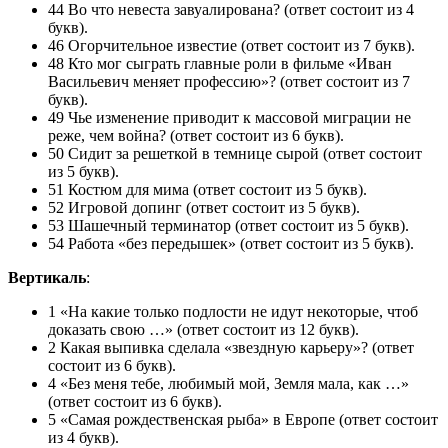
44 Во что невеста завуалирована? (ответ состоит из 4
букв).
46 Огорчительное известие (ответ состоит из 7 букв).
48 Кто мог сыграть главные роли в фильме «Иван
Васильевич меняет профессию»? (ответ состоит из 7
букв).
49 Чье изменение приводит к массовой миграции не
реже, чем война? (ответ состоит из 6 букв).
50 Сидит за решеткой в темнице сырой (ответ состоит
из 5 букв).
51 Костюм для мима (ответ состоит из 5 букв).
52 Игровой допинг (ответ состоит из 5 букв).
53 Шашечный терминатор (ответ состоит из 5 букв).
54 Работа «без передышек» (ответ состоит из 5 букв).
Вертикаль
:
1 «На какие только подлости не идут некоторые, чтоб
доказать свою …» (ответ состоит из 12 букв).
2 Какая выпивка сделала «звездную карьеру»? (ответ
состоит из 6 букв).
4 «Без меня тебе, любимый мой, Земля мала, как …»
(ответ состоит из 6 букв).
5 «Самая рождественская рыба» в Европе (ответ состоит
из 4 букв).