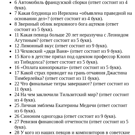
6 Автомобиль французской сборки (ответ состоит из 4
букв).
7 Какая блудница из Иерихона «объявлена праведной на
основании дел»? (ответ состоит из 4 букв).
8 Звериный облик верховного бога ацтеков (ответ
состоит из 5 букв).
11 Какая певица больше 20 лет неразлучна с Леонидом
Агутиным? (ответ состоит из 5 букв).
12 Лимонный вкус (ответ состоит из 9 букв).
13 Чеховский «дядя Ваня» (ответ состоит из 9 букв).
15 Кого в детстве прятал под одеялом профессор Клопп
из Тибидохса? (ответ состоит из 5 букв).
16 «Оплата кинопроката» (ответ состоит из 5 букв).
17 Какой страх приводит на грань отчаяния Джастина
Тимберлейка? (ответ состоит из 11 букв).
22 Что финальные титры завершают? (ответ состоит из
11 букв).
24 На чем заключили Тильзитский мир? (ответ состоит
из 4 букв).
25 Личная эмблема Екатерины Медичи (ответ состоит
из 6 букв).
26 Синоним одногодка (ответ состоит из 9 букв).
27 Ревизия финансовой отчетности (ответ состоит из 5
букв).
28 У кого из наших певцов и композиторов в советские