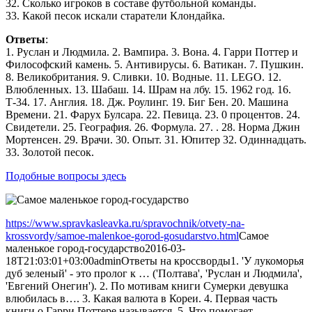
32. Сколько игроков в составе футбольной команды.
33. Какой песок искали старатели Клондайка.
Ответы
:
1. Руслан и Людмила. 2. Вампира. 3. Вона. 4. Гарри Поттер и
Философский камень. 5. Антивирусы. 6. Ватикан. 7. Пушкин.
8. Великобритания. 9. Сливки. 10. Водные. 11. LEGO. 12.
Влюбленных. 13. Шабаш. 14. Шрам на лбу. 15. 1962 год. 16.
Т-34. 17. Англия. 18. Дж. Роулинг. 19. Биг Бен. 20. Машина
Времени. 21. Фарух Булсара. 22. Певица. 23. 0 процентов. 24.
Свидетели. 25. География. 26. Формула. 27. . 28. Норма Джин
Мортенсен. 29. Врачи. 30. Опыт. 31. Юпитер 32. Одиннадцать.
33. Золотой песок.
Подобные вопросы здесь
https://www.spravkasleavka.ru/spravochnik/otvety-na-
krossvordy/samoe-malenkoe-gorod-gosudarstvo.html
Самое
маленькое город-государство
2016-03-
18T21:03:01+03:00
admin
Ответы на кроссворды
1. 'У лукоморья
дуб зеленый' - это пролог к … ('Полтава', 'Руслан и Людмила',
'Евгений Онегин'). 2. По мотивам книги Сумерки девушка
влюбилась в…. 3. Какая валюта в Кореи. 4. Первая часть
книги о Гарри Поттере называется. 5. Что помогает