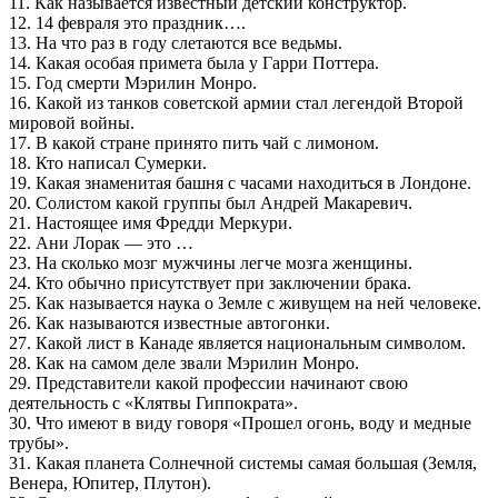
11. Как называется известный детский конструктор.
12. 14 февраля это праздник….
13. На что раз в году слетаются все ведьмы.
14. Какая особая примета была у Гарри Поттера.
15. Год смерти Мэрилин Монро.
16. Какой из танков советской армии стал легендой Второй
мировой войны.
17. В какой стране принято пить чай с лимоном.
18. Кто написал Сумерки.
19. Какая знаменитая башня с часами находиться в Лондоне.
20. Солистом какой группы был Андрей Макаревич.
21. Настоящее имя Фредди Меркури.
22. Ани Лорак — это …
23. На сколько мозг мужчины легче мозга женщины.
24. Кто обычно присутствует при заключении брака.
25. Как называется наука о Земле с живущем на ней человеке.
26. Как называются известные автогонки.
27. Какой лист в Канаде является национальным символом.
28. Как на самом деле звали Мэрилин Монро.
29. Представители какой профессии начинают свою
деятельность с «Клятвы Гиппократа».
30. Что имеют в виду говоря «Прошел огонь, воду и медные
трубы».
31. Какая планета Солнечной системы самая большая (Земля,
Венера, Юпитер, Плутон).