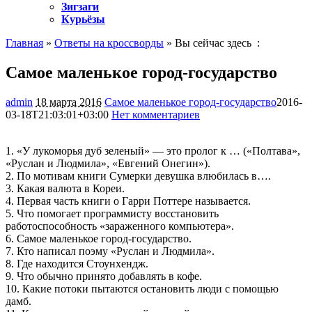
Зигзаги
Курьёзы
Главная
»
Ответы на кроссворды
» Вы сейчас здесь :
Самое маленькое город-государство
admin
18 марта 2016
Самое маленькое город-государство
2016-
03-18T21:03:01+03:00
Нет комментариев
1041
1. «У лукоморья дуб зеленый» — это пролог к … («Полтава»,
«Руслан и Людмила», «Евгений Онегин»).
2. По мотивам книги Сумерки девушка влюбилась в….
3. Какая валюта в Кореи.
4. Первая часть книги о Гарри Поттере называется.
5. Что помогает программисту восстановить
работоспособность «зараженного компьютера».
6. Самое маленькое город-государство.
7. Кто написал поэму «Руслан и Людмила».
8. Где находится Стоунхендж.
9. Что обычно принято добавлять в кофе.
10. Какие потоки пытаются остановить люди с помощью
дамб.