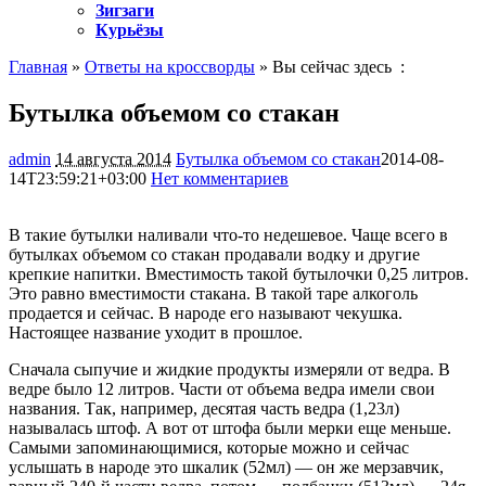
Зигзаги
Курьёзы
Главная
»
Ответы на кроссворды
» Вы сейчас здесь :
Бутылка объемом со стакан
admin
14 августа 2014
Бутылка объемом со стакан
2014-08-
14T23:59:21+03:00
Нет комментариев
1180
В такие бутылки наливали что-то недешевое. Чаще всего в
бутылках объемом со стакан продавали водку и другие
крепкие напитки. Вместимость такой бутылочки 0,25 литров.
Это равно вместимости стакана. В такой таре алкоголь
продается
и сейчас. В народе его называют чекушка.
Настоящее название уходит в прошлое.
Сначала сыпучие и жидкие продукты измеряли от ведра. В
ведре было 12 литров. Части от объема ведра имели свои
названия. Так, например, десятая часть ведра (1,23л)
называлась штоф. А вот от штофа были мерки еще меньше.
Самыми запоминающимися, которые можно и сейчас
услышать в народе это шкалик (52мл) — он же мерзавчик,