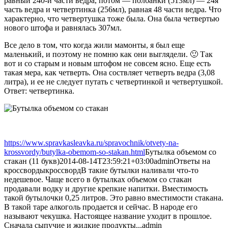
равный 240-й части ведра, потом — полбанки (513мл) — 24я
часть ведра и четвертинка (256мл), равная 48 части ведра. Что
характерно, что четвертушка тоже была. Она была четвертью
нового штофа и равнялась 307мл.
Все дело в том, что когда жили мамонты, я был еще
маленький, и поэтому не помню как они выглядели. 🙂 Так
вот и со старым и новым штофом не совсем ясно. Еще есть
такая мера, как четверть. Она соствляет четверть ведра (3,08
литра), и ее не следует путать с четвертинкой и четвертушкой.
Ответ: четвертинка.
https://www.spravkasleavka.ru/spravochnik/otvety-na-
krossvordy/butylka-obemom-so-stakan.html
Бутылка объемом со
стакан (11 букв)
2014-08-14T23:59:21+03:00
admin
Ответы на
кроссворды
кроссворд
В такие бутылки наливали что-то
недешевое. Чаще всего в бутылках объемом со стакан
продавали водку и другие крепкие напитки. Вместимость
такой бутылочки 0,25 литров. Это равно вместимости стакана.
В такой таре алкоголь продается и сейчас. В народе его
называют чекушка. Настоящее название уходит в прошлое.
Сначала сыпучие и жидкие продукты...
admin