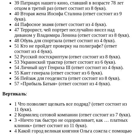
39 Патриарх нашего кино, ставший в возрасте 78 лет
отцом в третий раз (ответ состоит из 8 букв).
40 Вторая жена Иосифа Сталина (ответ состоит из 9
букв).
44 Пафосное знамя (ответ состоит из 4 букв).
47 Террорист, чей портрет неслучайно висел над
диваном у Владимира Ленина (ответ состоит из 8 букв).
48 Обувь для спортзала (ответ состоит из 4 букв).
51 Кто не пройдет проверку на полиграфе? (ответ
состоит из 4 букв).
52 Русский постскриптум (ответ состоит из 8 букв).
53 Украинский трактир (ответ состоит из 6 букв).
54 Личный шут Генриха III (ответ состоит из 4 букв).
55 Кант генерала (ответ состоит из 6 букв).
56 Пейзаж для геодезиста (ответ состоит из 8 букв).
57 «Прибыль Батыя» (ответ состоит из 4 букв).
Вертикаль
:
1 Что позволяет щелкать все подряд? (ответ состоит из
11 букв).
2 Кормилец сотовой компании (ответ состоит из 7 букв).
3 «Ничто так быстро не оздоравливает, как … платных
клиник» (ответ состоит из 11 букв).
4 Какой город великая княгиня Ольга сожгла с помощью