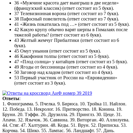
36 «Мужчине кра­сота дает выигрыш в две недели»
(французский классик) (ответ состоит из 5 букв).
37 Телевизионная ворона (ответ состоит из 7 букв).
38 Пафосный повелитель (ответ состоит из 7 букв).
41 «Жизнь покатилась под …» (ответ состоит из 5 букв).
42 Какую крупу обычно варят шерпы в Гималаях после
тяжелой работы? (ответ состоит из 6 букв).
43 Желтый жемчуг Прибалтики (ответ состоит из 6
букв).
45 Омут уныния (ответ состоит из 5 букв).
46 Какофония толпы (ответ состоит из 5 букв).
47 «Плод солнца» у китайцев (ответ состоит из 5 букв).
49 Ягоды от бессонницы (ответ состоит из 4 букв).
50 Заговор над кладом (ответ состоит из 4 букв).
53 Первый участник от России на «Евровидении»
(ответ состоит из 3 букв).
Ответы
:
1. Фонограмма. 5. Пчелка. 9. Бирюса. 10. Тройка 11. Найлон.
12. Победа. 13. Некролог. 16. Притворство. 18. Конина. 19.
Бруни. 20. Тэффи. 26. Друзилла. 29. Принглз. 30. Цеце. 31.
Апачи. 32. Язычок. 36. Саввина. 39. Виторган. 40. Аллилуева.
44. Стяг. 47. Халтурин. 48. Кеды. 51. Врун. 52. Приписка. 53.
Корчма. 54. Шико. 55. Лампас. 56. Ландшафт. 57. Дань.