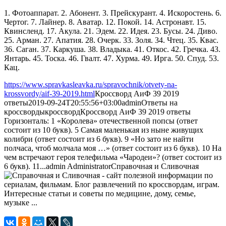
1. Фотоаппарат. 2. Абонент. 3. Прейскурант. 4. Искоростень. 6.
Чертог. 7. Лайнер. 8. Аватар. 12. Покой. 14. Астронавт. 15.
Квинсленд. 17. Акула. 21. Эдем. 22. Идея. 23. Бусы. 24. Диво.
25. Арман. 27. Апатия. 28. Очерк. 33. Золя. 34. Чтец. 35. Квас.
36. Саган. 37. Каркуша. 38. Владыка. 41. Откос. 42. Гречка. 43.
Янтарь. 45. Тоска. 46. Гвалт. 47. Хурма. 49. Ирга. 50. Спуд. 53.
Кац.
https://www.spravkasleavka.ru/spravochnik/otvety-na-
krossvordy/aif-39-2019.html
Кроссворд АиФ 39 2019
ответы
2019-09-24T20:55:56+03:00
admin
Ответы на
кроссворды
кроссворд
Кроссворд АиФ 39 2019 ответы
Горизонталь: 1 «Королева» отечественной попсы (ответ
состоит из 10 букв). 5 Самая маленькая из ныне живущих
колибри (ответ состоит из 6 букв). 9 «Но зато не найти
полчаса, чтоб молчала моя …» (ответ состоит из 6 букв). 10 На
чем встречают героя телефильма «Чародеи»? (ответ состоит из
6 букв). 11...
admin
Administrator
Справочная и Сливочная