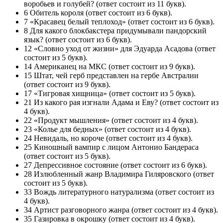
воробьев и голубей? (ответ состоит из 11 букв).
6 Обитель короля (ответ состоит из 6 букв).
7 «Красавец белый тепло­ход» (ответ состоит из 6 букв).
8 Для какого блокбакстера придумывали пандорский
язык? (ответ состоит из 6 букв).
12 «Словно уход от жизни» для Эдуарда Асадова (ответ
состоит из 5 букв).
14 Американец на МКС (ответ состоит из 9 букв).
15 Штат, чей герб представлен на гербе Австралии
(ответ состоит из 9 букв).
17 «Тигровая хищница» (ответ состоит из 5 букв).
21 Из какого рая изгнали Адама и Еву? (ответ состоит из
4 букв).
22 «Продукт мышления» (ответ состоит из 4 букв).
23 «Колье для бедных» (ответ состоит из 4 букв).
24 Невидаль, но короче (ответ состоит из 4 букв).
25 Киношный вампир с лицом Антонио Бандераса
(ответ состоит из 5 букв).
27 Депрессивное состояние (ответ состоит из 6 букв).
28 Излюбленный жанр Владимира Гиляровского (ответ
состоит из 5 букв).
33 Вождь литературного натурализма (ответ состоит из
4 букв).
34 Артист разговорного жанра (ответ состоит из 4 букв).
35 Газировка в окрошку (ответ состоит из 4 букв).