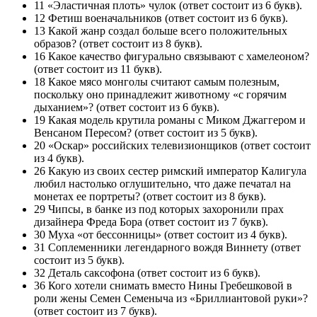
11 «Эластичная плоть» чулок (ответ состоит из 6 букв).
12 Фетиш военачальников (ответ состоит из 6 букв).
13 Какой жанр создал больше всего положительных
образов? (ответ состоит из 8 букв).
16 Какое качество фигурально связывают с хамелеоном?
(ответ состоит из 11 букв).
18 Какое мясо монголы считают самым полезным,
поскольку оно принадлежит животному «с горячим
дыханием»? (ответ состоит из 6 букв).
19 Какая модель крутила романы с Миком Джаггером и
Венсаном Пересом? (ответ состоит из 5 букв).
20 «Оскар» российских телевизионщиков (ответ состоит
из 4 букв).
26 Какую из своих сестер римский император Калигула
любил настолько оглушительно, что даже печатал на
монетах ее портреты? (ответ состоит из 8 букв).
29 Чипсы, в банке из ­под которых захоронили прах
дизайнера Фреда Бора (ответ состоит из 7 букв).
30 Муха «от бессонницы» (ответ состоит из 4 букв).
31 Соплеменники легендарного вождя Виннету (ответ
состоит из 5 букв).
32 Деталь саксофона (ответ состоит из 6 букв).
36 Кого хотели снимать вместо Нины Гребешковой в
роли жены Семен Семеныча из «Бриллиантовой руки»?
(ответ состоит из 7 букв).