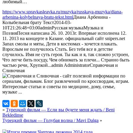
любимый…
https://www.spravkasleavka.ru/muzyka/russkaya-muzyka/diana-
arbenina-kolybelnaya-bratu-tekst.html
Диана Арбенина -
Колыбельная брату Текст
2014-03-
10T21:26:48+03:00
admin
Русская музыка
Музыка и
Поэзия
Песня написана 26. 10. 2013г. Впервые исполнена 12.
11. 2013 на концерте в Казане. официальный сайт snipers.net
Запах смолы и мяты, Дети в костюмах - хочется плакать.
Взрослым не получилось Стать. Без тебя все в детстве
случилось. Имя не суть героя. Ты как и я, так сложно устроен,
Что легче бить посуду, Чем обнимать за плечи... Странно быть
частью речи, Хрупкой...
admin
Administrator
Справочная и
Сливочная
«
Турецкий фильм — Если вы будете меня ждать / Beni
Bekledinse
Турецкий фильм — Голубая волна / Mavi Dalga
»