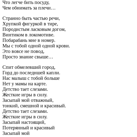
Что легче бить посуду,
Чем обнимать за плечи…
Странно быть частью речи,
Хрупкой фигуркой в тире,
Породистым ласковым догом,
Винтиком в локомотиве.
Побарабань мне в номер.
Мы с тобой одной одной крови.
Это вовсе не повод,
Просто знание свыше…
Спит обмелевший город,
Горд до последншей капли.
Нас малыш с тобой больше
Нет у мамы на карте.
Детство тает слезами.
Жесткие игры в силу.
Засыпай мой отважный,
тонкий, смешной и красивый.
Детство тает слезами.
Жесткие игры в силу.
Засыпай настоящий,
Потерянный и красивый
Засыпай мой