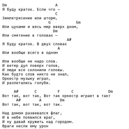
Dm                     A

Я буду краток. Если что —

                       C

Землетрясение или шторм,

                    G           Gm

Или цунами и весь мир вверх дном,

                      Dm 

Или смятение в головах —

                            A#

Я буду краток. В двух словах

                        A

Или вообще всего в одном

Или вообще не надо слов.

И ветер дул поверх голов,

И люди все склонили головы.

Как будто слов никто не знал,

Оркестр музыку играл,

И разлетались голуби.

     A#       C         F     C               Dm

Вот так, вот так, Вот так оркестр играет в такт

      A#        A        Dm

Вот так, вот так, вот так.

Над домом развевался флаг,

И в небе появился враг,

И ну давай кружить над городом.

Враги несли ему урон
