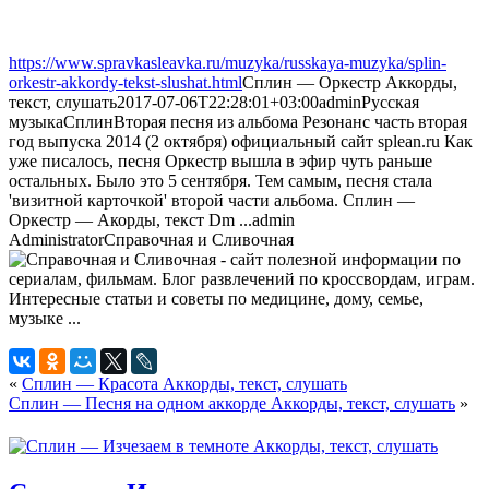
https://www.spravkasleavka.ru/muzyka/russkaya-muzyka/splin-
orkestr-akkordy-tekst-slushat.html
Сплин — Оркестр Аккорды,
текст, слушать
2017-07-06T22:28:01+03:00
admin
Русская
музыка
Сплин
Вторая песня из альбома Резонанс часть вторая
год выпуска 2014 (2 октября) официальный сайт splean.ru Как
уже писалось, песня Оркестр вышла в эфир чуть раньше
остальных. Было это 5 сентября. Тем самым, песня стала
'визитной карточкой' второй части альбома. Сплин —
Оркестр — Акорды, текст Dm ...
admin
Administrator
Справочная и Сливочная
«
Сплин — Красота Аккорды, текст, слушать
Сплин — Песня на одном аккорде Аккорды, текст, слушать
»