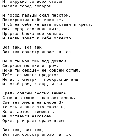
И, окружив со всех сторон,

Морили город голодом.

И город пальцы сжал перстом.

Перекрестил себя крестом,

Чтоб на себе не дать поставить крест.

Мой город сохранил лицо,

Прорвал блокадное кольцо,

И вновь зовёт к себе оркестр.

Вот так, вот так,

Вот так оркестр играет в такт.

Пока ты мокнешь под дождём - 

Сверкают молнии и гром,

Пока ты сердцем не совсем остыл.

Тебе так много предстоит.

Но вот, смотри — прекрасный вид

И новый дом, и сад, и сын.

Среди совсем пустых земель

С меня в момент слетает хмель.

Слетает хмель на цифре 37.

Теперь я знаю что сказать,

Вы остаётесь зимовать.

Мы остаёмся насовсем.

Оркестр играет сразу всем.

Вот так, вот так,

Вот так оркестр играет в такт