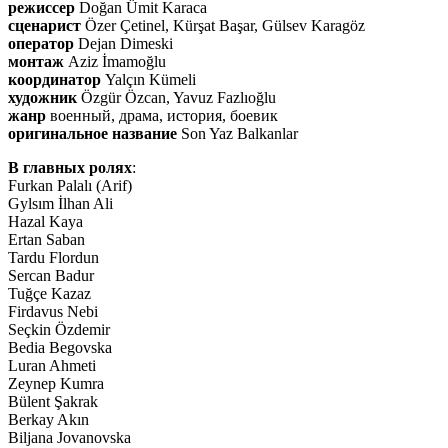
режиссер
Doğan Ümit Karaca
сценарист
Özer Çetinel, Kürşat Başar, Gülsev Karagöz
оператор
Dejan Dimeski
монтаж
Aziz İmamoğlu
координатор
Yalçın Kümeli
художник
Özgür Özcan, Yavuz Fazlıoğlu
жанр
военный, драма, история, боевик
оригинальное название
Son Yaz Balkanlar
В главных ролях
:
Furkan Palalı (Arif)
Gylsım İlhan Ali
Hazal Kaya
Ertan Saban
Tardu Flordun
Sercan Badur
Tuğçe Kazaz
Firdavus Nebi
Seçkin Özdemir
Bedia Begovska
Luran Ahmeti
Zeynep Kumra
Bülent Şakrak
Berkay Akın
Biljana Jovanovska