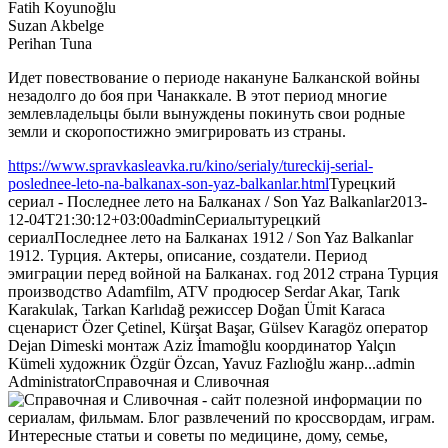
Fatih Koyunoğlu
Suzan Akbelge
Perihan Tuna
Идет повествование о периоде накануне Балканской войны
незадолго до боя при Чанаккале. В этот период многие
землевладельцы были вынуждены покинуть свои родные
земли и скоропостижно эмигрировать из страны.
https://www.spravkasleavka.ru/kino/serialy/tureckij-serial-
poslednee-leto-na-balkanax-son-yaz-balkanlar.html
Турецкий
сериал - Последнее лето на Балканах / Son Yaz Balkanlar
2013-
12-04T21:30:12+03:00
admin
Сериалы
турецкий
сериал
Последнее лето на Балканах 1912 / Son Yaz Balkanlar
1912. Турция. Актеры, описание, создатели. Период
эмиграции перед войной на Балканах. год 2012 страна Турция
производство Adamfilm, ATV продюсер Serdar Akar, Tarık
Karakulak, Tarkan Karlıdağ режиссер Doğan Ümit Karaca
сценарист Özer Çetinel, Kürşat Başar, Gülsev Karagöz оператор
Dejan Dimeski монтаж Aziz İmamoğlu координатор Yalçın
Kümeli художник Özgür Özcan, Yavuz Fazlıoğlu жанр...
admin
Administrator
Справочная и Сливочная