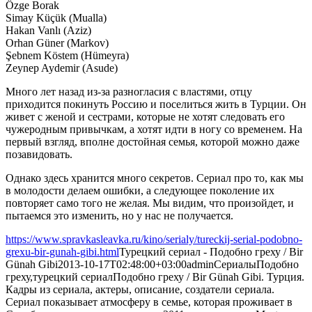
Özge Borak
Simay Küçük (Mualla)
Hakan Vanlı (Aziz)
Orhan Güner (Markov)
Şebnem Köstem (Hümeyra)
Zeynep Aydemir (Asude)
Много лет назад из-за разногласия с властями, отцу
приходится покинуть Россию и поселиться жить в Турции. Он
живет с женой и сестрами, которые не хотят следовать его
чужеродным привычкам, а хотят идти в ногу со временем. На
первый взгляд, вполне достойная семья, которой можно даже
позавидовать.
Однако здесь хранится много секретов. Сериал про то, как мы
в молодости делаем ошибки, а следующее поколение их
повторяет само того не желая. Мы видим, что произойдет, и
пытаемся это изменить, но у нас не получается.
https://www.spravkasleavka.ru/kino/serialy/tureckij-serial-podobno-
grexu-bir-gunah-gibi.html
Турецкий сериал - Подобно греху / Bir
Günah Gibi
2013-10-17T02:48:00+03:00
admin
Сериалы
Подобно
греху,турецкий сериал
Подобно греху / Bir Günah Gibi. Турция.
Кадры из сериала, актеры, описание, создатели сериала.
Сериал показывает атмосферу в семье, которая проживает в