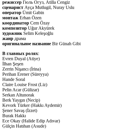
режиссер
Гюль Огуз, Atilla Cengiz
сценарист
Ayça Mutlugil, Nuray Uslu
оператор
Ümit Gabin
монтаж
Erhan Özen
координатор
Cem Özay
композитор
Uğur Akyürek
художник
Selim Keleşoğlu
жанр
драма
оригинальное название
Bir Günah Gibi
В главных ролях
:
Evren Duyal (Atiye)
İlhan Şeşen
Zerrin Nişancı (İrina)
Perihan Erener (Süreyya)
Hande Soral
Claire Louise Frost (Liz)
Pelin Acar (Gülizar)
Serkan Altunorak
Berk Yaygın (Necip)
Kevork Türker (Hakkı Aydemir)
Şener Savaş (İzzet)
Burak Hakkı
Ece Okay (Halide Edip Adıvar)
Gülçin Hatıhan (Asude)