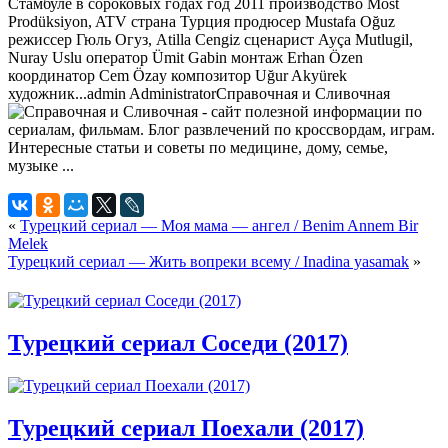
Стамбуле в сороковых годах год 2011 производство Most
Prodüksiyon, ATV страна Турция продюсер Mustafa Oğuz
режиссер Гюль Огуз, Atilla Cengiz сценарист Ayça Mutlugil,
Nuray Uslu оператор Ümit Gabin монтаж Erhan Özen
координатор Cem Özay композитор Uğur Akyürek
художник...
admin
Administrator
Справочная и Сливочная
«
Турецкий сериал — Моя мама — ангел / Benim Annem Bir
Melek
Турецкий сериал — Жить вопреки всему / Inadina yasamak
»
Турецкий сериал Соседи (2017)
Турецкий сериал Поехали (2017)