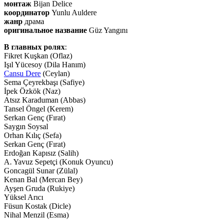
монтаж
Bijan Delice
координатор
Yunlu Auldere
жанр
драма
оригинальное название
Güz Yangını
В главных ролях
:
Fikret Kuşkan (Oflaz)
Işıl Yücesoy (Dila Hanım)
Cansu Dere
(Ceylan)
Sema Çeyrekbaşı (Safiye)
İpek Özkök (Naz)
Atsız Karaduman (Abbas)
Tansel Öngel (Kerem)
Serkan Genç (Fırat)
Saygın Soysal
Orhan Kılıç (Sefa)
Serkan Genç (Fırat)
Erdoğan Kapısız (Salih)
A. Yavuz Sepetçi (Konuk Oyuncu)
Goncagül Sunar (Zülal)
Kenan Bal (Mercan Bey)
Ayşen Gruda (Rukiye)
Yüksel Arıcı
Füsun Kostak (Dicle)
Nihal Menzil (Esma)