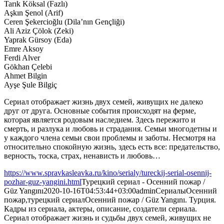
Tarık Köksal (Fazlı)
Aşkın Şenol (Arif)
Ceren Şekercioğlu (Dila’nın Gençliği)
Ali Aziz Çölok (Zeki)
Yaprak Gürsoy (Eda)
Emre Aksoy
Ferdi Alver
Gökhan Çelebi
Ahmet Bilgin
Ayşe Şule Bilgiç
Сериал отображает жизнь двух семей, живущих не далеко
друг от друга. Основные события происходят на ферме,
которая является родовым наследием. Здесь пережито и
смерть, и разлука и любовь и страдания. Семьи многодетны и
у каждого члена семьи свои проблемы и заботы. Несмотря на
относительно спокойную жизнь, здесь есть все: предательство,
верность, тоска, страх, ненависть и любовь…
https://www.spravkasleavka.ru/kino/serialy/tureckij-serial-osennij-
pozhar-guz-yangini.html
Турецкий сериал - Осенний пожар /
Güz Yangını
2020-10-16T04:53:44+03:00
admin
Сериалы
Осенний
пожар,турецкий сериал
Осенний пожар / Güz Yangını. Турция.
Кадры из сериала, актеры, описание, создатели сериала.
Сериал отображает жизнь и судьбы двух семей, живущих не