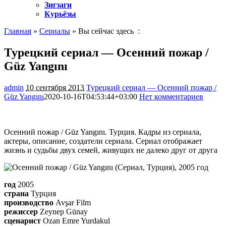
Зигзаги
Курьёзы
Главная
»
Сериалы
» Вы сейчас здесь :
Турецкий сериал — Осенний пожар /
Güz Yangını
admin
10 сентября 2013
Турецкий сериал — Осенний пожар /
Güz Yangını
2020-10-16T04:53:44+03:00
Нет комментариев
1911
Осенний пожар / Güz Yangını. Турция. Кадры из сериала,
актеры, описание, создатели сериала. Сериал отображает
жизнь и судьбы двух семей, живущих не далеко друг от друга
год
2005
страна
Турция
производство
Avşar Film
режиссер
Zeynep Günay
сценарист
Ozan Emre Yurdakul