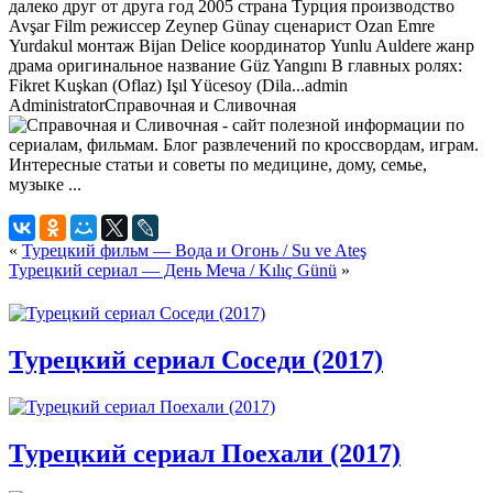
далеко друг от друга год 2005 страна Турция производство
Avşar Film режиссер Zeynep Günay сценарист Ozan Emre
Yurdakul монтаж Bijan Delice координатор Yunlu Auldere жанр
драма оригинальное название Güz Yangını В главных ролях:
Fikret Kuşkan (Oflaz) Işıl Yücesoy (Dila...
admin
Administrator
Справочная и Сливочная
«
Турецкий фильм — Вода и Огонь / Su ve Ateş
Турецкий сериал — День Меча / Kılıç Günü
»
Турецкий сериал Соседи (2017)
Турецкий сериал Поехали (2017)