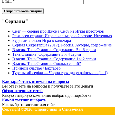
Email
*
"Сериалы"
Снег — сериал про Джона Сноу из Игры престолов
Режиссер сериала Игра в кальмара о 2 сезоне. Интервью
Будет ли 2 сезон Игра в кальмара
Сериал Секретарша (2017). Россия. Актеры, содержание
Власик. Тень Сталина. Содержание 5 и 6 серии
Тень Сталина. Содержание 3 и 4 серии
Власик. Тень Сталина. Содержание 1 и 2 серии
Власик. Тень Сталина. Сколько серий?
Принеси счастье / Бахтабер
Турецький серіал — Чорна троянда українською (1+1)
Как заработать отвечая на вопросы
Вы отвечаете на вопросы и получаете за это деньги
Обзор тизерных сетей
Какую тизерную компанию выбрать для заработка.
Какой хостинг выбрать
Как выбрать хостинг для сайта.
Copyright ©2026. Справочная и Сливочная