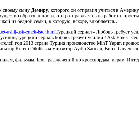
к своему сыну
Демиру
, которого он отправил учиться в Америку
ущество образованности, отец отправляет сына работать просты
ушкой из бедной семьи, в которую, вскоре, влюбляется…
et-usilij-ask-emek-ister.html
Турецкий сериал - Любовь требует усил
т усилий,турецкий сериал
Любовь требует усилий / Ask Emek Ister
телей год 2013 страна Турция производство MinT Yapım продюсе
рдинатор Kerem Dikilitas композитор Aydin Sarman, Burcu Guven к