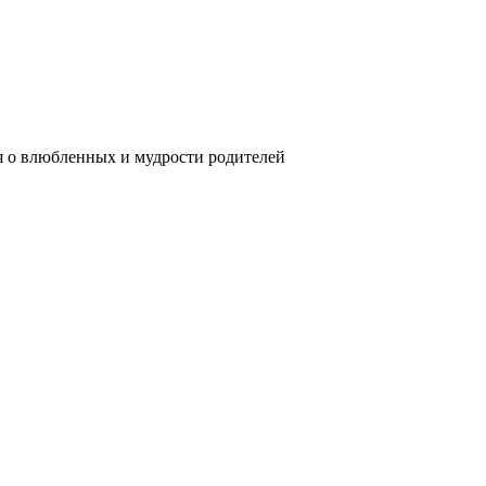
90
дия о влюбленных и мудрости родителей