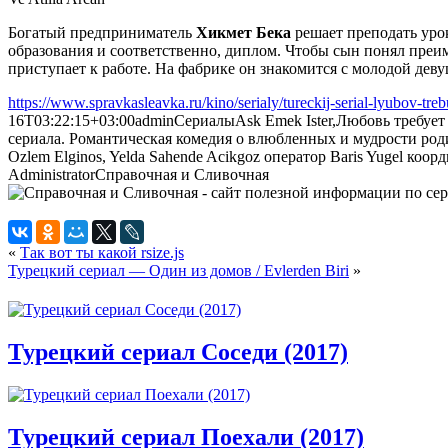
Богатый предприниматель
Хикмет Бека
решает преподать уро
образования и соответственно, диплом. Чтобы сын понял преим
приступает к работе. На фабрике он знакомится с молодой дев
https://www.spravkasleavka.ru/kino/serialy/tureckij-serial-lyubov-trebu
16T03:22:15+03:00
admin
Сериалы
Ask Emek Ister,Любовь требуе
сериала. Романтическая комедия о влюбленных и мудрости роди
Ozlem Elginos, Yelda Sahende Acikgoz оператор Baris Yugel коо
Administrator
Справочная и Сливочная
«
Так вот ты какой rsize.js
Турецкий сериал — Один из домов / Evlerden Biri
»
Турецкий сериал Соседи (2017)
Турецкий сериал Поехали (2017)