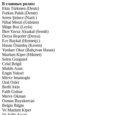
В главных ролях:
Ekin Türkmen (Deniz)
Furkan Palalı (Demir)
Seren Şirince (Nazlı )
Nihal Menzi (Gülsüm)
Müge Boz (Leyla)
İlker Yavuz Aksakal (Semih)
Derya Beşerler (Derya)
Ece Baykal (Hizmetçi )
Hasan Önürdeş (Kerem)
Yurdaer Okur (Bahçıvan Hasan)
Mazlum Kiper (Hikmet)
Selen Gorguzel
Celal Belgil
Muhlis Asan
Engin Yuksel
Merve Imamoglu
Oral Ozler
Bedil Akin
Fatih Gulnar
Merve Okman
Osman Buyukercan
Belgin Bilgin
Ve Mazlum Kiper
Ve Atilla Arcan