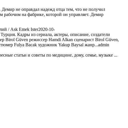
. Демир не оправдал надежд отца тем, что не получил
м рабочим на фабрике, которой он управляет. Демир
ий / Ask Emek Ister
2020-10-
. Турция. Кадры из сериала, актеры, описание, создатели
р Birol Güven режиссер Hamdi Alkan сценарист Birol Güven,
остюмер Fulya Bacak художник Yakup Baysal жанр...
admin