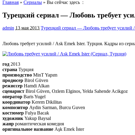
Главная
»
Сериалы
» Вы сейчас здесь :
Турецкий сериал — Любовь требует усил
admin
13 мая 2013
Турецкий сериал — Любовь требует усилий / 
Любовь требует усилий / Ask Emek Ister. Турция. Кадры из сер
год
2013
страна
Турция
производство
MinT Yapım
продюсер
Birol Güven
режиссер
Hamdi Alkan
сценарист
Birol Güven, Ozlem Elginos, Yelda Sahende Acikgoz
оператор
Baris Yugel
координатор
Kerem Dikilitas
композитор
Aydin Sarman, Burcu Guven
костюмер
Fulya Bacak
художник
Yakup Baysal
жанр
романтическая комедия
оригинальное название
Aşk Emek İster