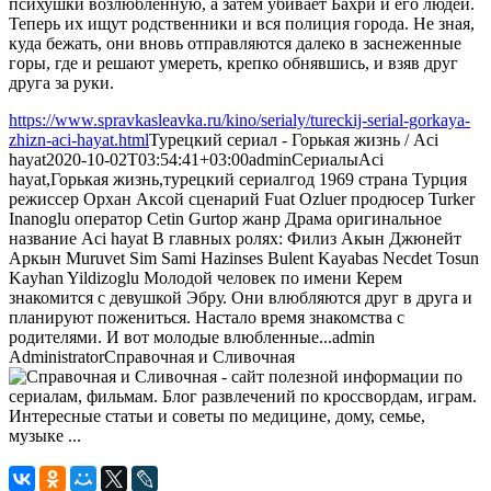
психушки возлюбленную, а затем убивает Бахри и его людей.
Теперь их ищут родственники и вся полиция города. Не зная,
куда бежать, они вновь отправляются далеко в заснеженные
горы, где и решают умереть, крепко обнявшись, и взяв друг
друга за руки.
https://www.spravkasleavka.ru/kino/serialy/tureckij-serial-gorkaya-
zhizn-aci-hayat.html
Турецкий сериал - Горькая жизнь / Aci
hayat
2020-10-02T03:54:41+03:00
admin
Сериалы
Aci
hayat,Горькая жизнь,турецкий сериал
год 1969 страна Турция
режиссер Орхан Аксой сценарий Fuat Ozluer продюсер Turker
Inanoglu оператор Cetin Gurtop жанр Драма оригинальное
название Aci hayat В главных ролях: Филиз Акын Джюнейт
Аркын Muruvet Sim Sami Hazinses Bulent Kayabas Necdet Tosun
Kayhan Yildizoglu Молодой человек по имени Керем
знакомится с девушкой Эбру. Они влюбляются друг в друга и
планируют пожениться. Настало время знакомства с
родителями. И вот молодые влюбленные...
admin
Administrator
Справочная и Сливочная