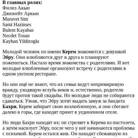
В главных ролях:
Филиз Акын
Джюнейт Аркын
Muruvet Sim
Sami Hazinses
Bulent Kayabas
Necdet Tosun
Kayhan Yildizoglu
Молодой человек по имени
Керем
знакомится с девушкой
Эбру
. Они влюбляются друг в друга и планируют
пожениться. Настало время знакомства с родителями. И вот
молодые влюбленные организуют встречу с родителями в
одном уютном ресторане.
Но они ещё не знают, что их семьи ведут непримиримую
вражду, уходящую вглубь веков и, естественно, родители
будут против такой свадьбы. Но молодые люди не собираются
сдаваться. Узнав, что Эбру хотят выдать замуж за бандита
Бахри
, Керем забирает свою возлюбленную, и они сбегают
далеко в горы, где находят приют в уединенном отеле.
Но люди Бахри находят их: он стреляет в Керема из пистолета,
а затем насилует Эбру, после чего у неё начинаются проблемы
с психикой. Керем остался жив. Он находит сбежавшую из