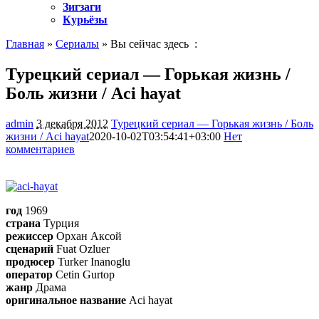
Зигзаги
Курьёзы
Главная
»
Сериалы
» Вы сейчас здесь :
Турецкий сериал — Горькая жизнь /
Боль жизни / Aci hayat
admin
3 декабря 2012
Турецкий сериал — Горькая жизнь / Боль
жизни / Aci hayat
2020-10-02T03:54:41+03:00
Нет
комментариев
1593
год
1969
страна
Турция
режиссер
Орхан Аксой
сценарий
Fuat Ozluer
продюсер
Turker Inanoglu
оператор
Cetin Gurtop
жанр
Драма
оригинальное название
Aci hayat