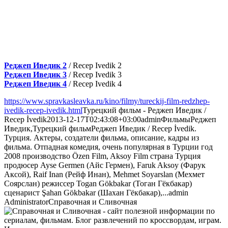
Реджеп Иведик 2
/ Recep Ivedik 2
Реджеп Иведик 3
/ Recep Ivedik 3
Реджеп Иведик 4
/ Recep Ivedik 4
https://www.spravkasleavka.ru/kino/filmy/tureckij-film-redzhep-
ivedik-recep-ivedik.html
Турецкий фильм - Реджеп Иведик /
Recep İvedik
2013-12-17T02:43:08+03:00
admin
Фильмы
Реджеп
Иведик,Турецкий фильм
Реджеп Иведик / Recep İvedik.
Турция. Актеры, создатели фильма, описание, кадры из
фильма. Отпадная комедия, очень популярная в Турции год
2008 производство Özen Film, Aksoy Film страна Турция
продюсер Ayse Germen (Айс Гермен), Faruk Aksoy (Фарук
Аксой), Raif Inan (Рейф Инан), Mehmet Soyarslan (Мехмет
Соярслан) режиссер Togan Gökbakar (Тоган Гёкбакар)
сценарист Şahan Gökbakar (Шахан Гёкбакар),...
admin
Administrator
Справочная и Сливочная