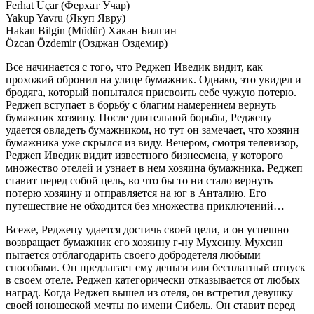
Ferhat Uçar (Ферхат Учар)
Yakup Yavru (Якуп Явру)
Hakan Bilgin (Müdür) Хакан Билгин
Özcan Özdemir (Озджан Оздемир)
Все начинается с того, что Реджеп Иведик видит, как
прохожий обронил на улице бумажник. Однако, это увидел и
бродяга, который попытался присвоить себе чужую потерю.
Реджеп вступает в борьбу с благим намерением вернуть
бумажник хозяину. После длительной борьбы, Реджепу
удается овладеть бумажником, но тут он замечает, что хозяин
бумажника уже скрылся из виду. Вечером, смотря телевизор,
Реджеп Иведик видит известного бизнесмена, у которого
множество отелей и узнает в нем хозяина бумажника. Реджеп
ставит перед собой цель, во что бы то ни стало вернуть
потерю хозяину и отправляется на юг в Анталию. Его
путешествие не обходится без множества приключений…
Всеже, Реджепу удается достичь своей цели, и он успешно
возвращает бумажник его хозяину г-ну Мухсину. Мухсин
пытается отблагодарить своего добродетеля любыми
способами. Он предлагает ему деньги или бесплатный отпуск
в своем отеле. Реджеп категорически отказывается от любых
наград. Когда Реджеп вышел из отеля, он встретил девушку
своей юношеской мечты по имени Сибель. Он ставит перед