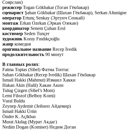
Соярслан)
режиссер
Togan Gökbakar (Тоган Гёкбакар)
сценарист
Şahan Gökbakar (Шахан Гёкбакар), Serkan Altunigne
оператор
Ertunç Senkay (Эртунч Сенкай)
монтаж
Erkan Ozekan (Эркан Озекан)
координатор
Senem Çuhan Erol
костюмер
Seden Tunçer
художник
Koray Fındıkçıoğlu
жанр
комедия
оригинальное название
Recep İvedik
продолжительность
90 минут
В главных ролях
:
Fatma Toptas (Sibel) Фатма Топтас
Sahan Gökbakar (Recep Ivedik) Шахан Гёкбакар
Ismail Hakki (Mahmut) Измаил Хакки
Hakan Akin (Halil) Хакан Акин
Tulug Çizgen (Sibel’s Mom)
Lemi Filozof (Belboy Komi)
Vural Buldu
Zeynep Aydemir (Зейнеп Айдемир)
Ismail Hakki Ürün
Önder K. Açikbas
Murat Akdag (Мурат Акдаг)
Nedim Dogan (Komiser) Недим Доган