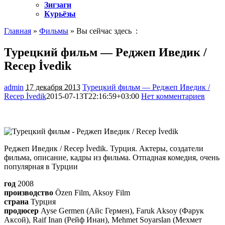
Зигзаги
Курьёзы
Главная
»
Фильмы
» Вы сейчас здесь :
Турецкий фильм — Реджеп Иведик /
Recep İvedik
admin
17 декабря 2013
Турецкий фильм — Реджеп Иведик /
Recep İvedik
2015-07-13T22:16:59+03:00
Нет комментариев
1461
Реджеп Иведик / Recep İvedik. Турция. Актеры, создатели
фильма, описание, кадры из фильма. Отпадная комедия, очень
популярная в Турции
год
2008
производство
Özen Film, Aksoy Film
страна
Турция
продюсер
Ayse Germen (Айс Гермен), Faruk Aksoy (Фарук
Аксой), Raif Inan (Рейф Инан), Mehmet Soyarslan (Мехмет