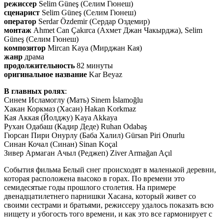
режиссер
Selim Güneş (Селим Гюнеш)
сценарист
Selim Güneş (Селим Гюнеш)
оператор
Serdar Özdemir (Сердар Оздемир)
монтаж
Ahmet Can Çakırca (Ахмет Джан Чакырджа), Selim
Güneş (Селим Гюнеш)
композитор
Mircan Kaya (Мирджан Кая)
жанр
драма
продолжительность
82 минуты
оригинальное название
Kar Beyaz
В главных ролях
:
Синем Исламоглу (Мать) Sinem İslamoğlu
Хакан Коркмаз (Хасан) Hakan Korkmaz
Кая Аккая (Йолджу) Kaya Akkaya
Рухан Одабаш (Кадир Деде) Ruhan Odabaş
Гюрсан Пири Онурлу (Баба Халил) Gürsan Piri Onurlu
Синан Кочал (Синан) Sinan Koçal
Зивер Армаган Ачыл (Реджеп) Ziver Armağan Açıl
События фильма Белый снег происходят в маленькой деревни,
которая расположена высоко в горах. По времени это
семидесятые годы прошлого столетия. На примере
двенадцатилетнего парнишки Хасана, который живет со
своими сестрами и братьями, режиссеру удалось показать всю
нищету и убогость того времени, и как это все гармонирует с