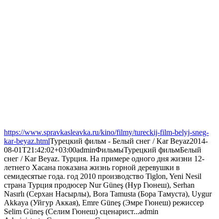
https://www.spravkasleavka.ru/kino/filmy/tureckij-film-belyj-sneg-
kar-beyaz.html
Турецкий фильм - Белый снег / Kar Beyaz
2014-
08-01T21:42:02+03:00
admin
Фильмы
Турецкий фильм
Белый
снег / Kar Beyaz. Турция. На примере одного дня жизни 12-
летнего Хасана показана жизнь горной деревушки в
семидесятые года. год 2010 производство Tiglon, Yeni Nesil
страна Турция продюсер Nur Güneş (Нур Гюнеш), Serhan
Nasırlı (Серхан Насырлы), Bora Tamusta (Бора Тамуста), Uygur
Akkaya (Уйгур Аккая), Emre Güneş (Эмре Гюнеш) режиссер
Selim Güneş (Селим Гюнеш) сценарист...
admin