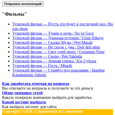
"Фильмы"
Турецкий фильм — Пусть это будет в последний раз / Bu
son olsun
Турецкий фильм — Туман и ночь / Sis ve Gece
Турецкий фильм — Длинная история / Uzun Hikaye
Турецкий фильм — Сказка Музы / Peri Masali
Турецкий фильм — Не сходи с ума / Deli deli olma
Турецкий фильм — Свет очей моих / Gozumun Nuru
Турецкий фильм — Скоро / Pek Yakinda
Турецкий фильм — Зимняя спячка / Kış Uykusu
Турецкий фильм — Гость / Misafir
Турецкий фильм — Стамбул под крыльями / Istanbul
Kanatlarimin Altinda
Как заработать отвечая на вопросы
Вы отвечаете на вопросы и получаете за это деньги
Обзор тизерных сетей
Какую тизерную компанию выбрать для заработка.
Какой хостинг выбрать
Как выбрать хостинг для сайта.
Copyright ©2026. Справочная и Сливочная