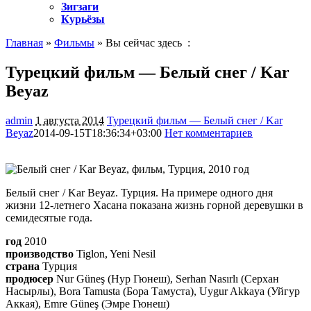
Зигзаги
Курьёзы
Главная
»
Фильмы
» Вы сейчас здесь :
Турецкий фильм — Белый снег / Kar
Beyaz
admin
1 августа 2014
Турецкий фильм — Белый снег / Kar
Beyaz
2014-09-15T18:36:34+03:00
Нет комментариев
1589
Белый снег / Kar Beyaz. Турция. На примере одного дня
жизни 12-летнего Хасана показана жизнь горной деревушки в
семидесятые года.
год
2010
производство
Tiglon, Yeni Nesil
страна
Турция
продюсер
Nur Güneş (Нур Гюнеш), Serhan Nasırlı (Серхан
Насырлы), Bora Tamusta (Бора Тамуста), Uygur Akkaya (Уйгур
Аккая), Emre Güneş (Эмре Гюнеш)