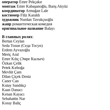
оператор
Emre Pekçakır
монтаж
Emre Kabaşanoğlu, Barış Akyüz
координатор
Armağan Lale
костюмер
Filiz Karaldı
художник
Nurdan Tavukçuoğlu
жанр
романтическая комедия
оригинальное название
Balayı
В главных ролях
:
Bertan Ceylan
Seda Tosun (Седа Тосун)
Erdem Ayvazoğlu
Meriç Aral
Emre Kılıç (Эмре Кылыч)
Özkan Çelik
Petek Kırboğa
Mevlüt Çam
Dilan Çiçek Deniz
Caner Can
Kutay Sandıkçı
Kaan Danacı
Kenan Kayacı
Sebahattin Nar
Koray Baliç