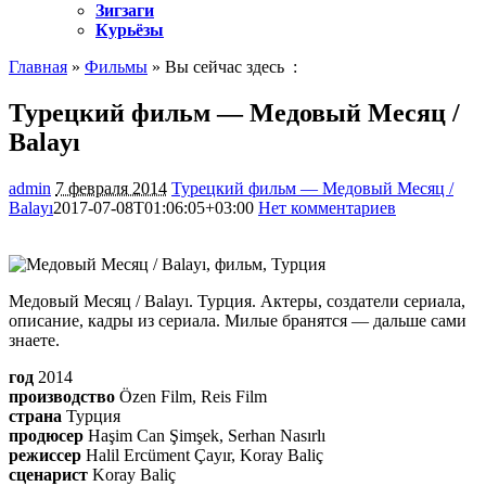
Зигзаги
Курьёзы
Главная
»
Фильмы
» Вы сейчас здесь :
Турецкий фильм — Медовый Месяц /
Balayı
admin
7 февраля 2014
Турецкий фильм — Медовый Месяц /
Balayı
2017-07-08T01:06:05+03:00
Нет комментариев
6005
Медовый Месяц / Balayı. Турция. Актеры, создатели сериала,
описание, кадры из сериала. Милые бранятся — дальше сами
знаете.
год
2014
производство
Özen Film, Reis Film
страна
Турция
продюсер
Haşim Can Şimşek, Serhan Nasırlı
режиссер
Halil Ercüment Çayır, Koray Baliç
сценарист
Koray Baliç