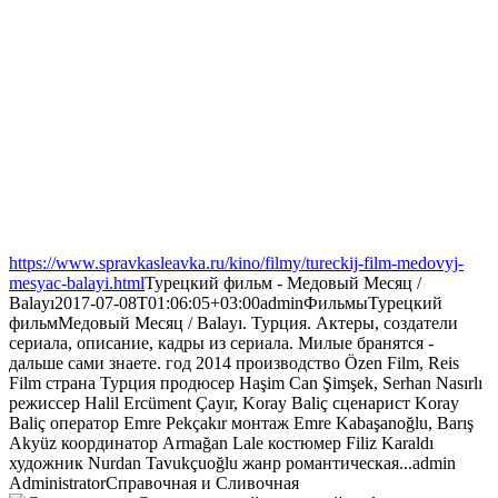
https://www.spravkasleavka.ru/kino/filmy/tureckij-film-medovyj-
mesyac-balayi.html
Турецкий фильм - Медовый Месяц /
Balayı
2017-07-08T01:06:05+03:00
admin
Фильмы
Турецкий
фильм
Медовый Месяц / Balayı. Турция. Актеры, создатели
сериала, описание, кадры из сериала. Милые бранятся -
дальше сами знаете. год 2014 производство Özen Film, Reis
Film страна Турция продюсер Haşim Can Şimşek, Serhan Nasırlı
режиссер Halil Ercüment Çayır, Koray Baliç сценарист Koray
Baliç оператор Emre Pekçakır монтаж Emre Kabaşanoğlu, Barış
Akyüz координатор Armağan Lale костюмер Filiz Karaldı
художник Nurdan Tavukçuoğlu жанр романтическая...
admin
Administrator
Справочная и Сливочная