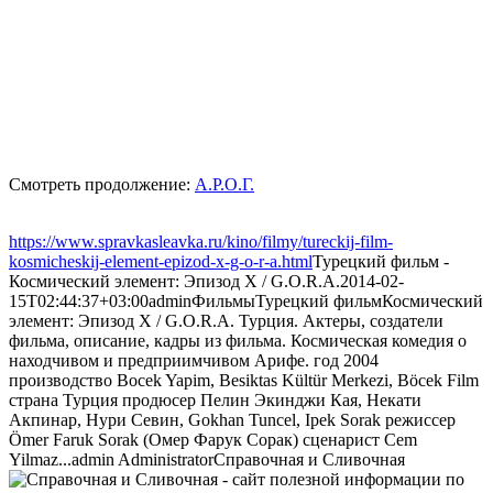
Смотреть продолжение:
А.Р.О.Г.
https://www.spravkasleavka.ru/kino/filmy/tureckij-film-
kosmicheskij-element-epizod-x-g-o-r-a.html
Турецкий фильм -
Космический элемент: Эпизод X / G.O.R.A.
2014-02-
15T02:44:37+03:00
admin
Фильмы
Турецкий фильм
Космический
элемент: Эпизод X / G.O.R.A. Турция. Актеры, создатели
фильма, описание, кадры из фильма. Космическая комедия о
находчивом и предприимчивом Арифе. год 2004
производство Bocek Yapim, Besiktas Kültür Merkezi, Böcek Film
страна Турция продюсер Пелин Экинджи Кая, Некати
Акпинар, Нури Севин, Gokhan Tuncel, Ipek Sorak режиссер
Ömer Faruk Sorak (Омер Фарук Сорак) сценарист Cem
Yilmaz...
admin
Administrator
Справочная и Сливочная