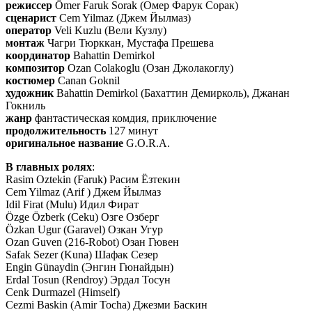
режиссер
Ömer Faruk Sorak (Омер Фарук Сорак)
сценарист
Cem Yilmaz (Джем Йылмаз)
оператор
Veli Kuzlu (Вели Кузлу)
монтаж
Чагри Тюрккан, Мустафа Прешева
координатор
Bahattin Demirkol
композитор
Ozan Colakoglu (Озан Джолакоглу)
костюмер
Canan Goknil
художник
Bahattin Demirkol (Бахаттин Демирколь), Джанан
Гокниль
жанр
фантастическая комдия, приключение
продолжительность
127 минут
оригинальное название
G.O.R.A.
В главных ролях
:
Rasim Oztekin (Faruk) Расим Ёзтекин
Cem Yilmaz (Arif ) Джем Йылмаз
Idil Firat (Mulu) Идил Фират
Özge Özberk (Ceku) Озге Озберг
Özkan Ugur (Garavel) Озкан Угур
Ozan Guven (216-Robot) Озан Гювен
Safak Sezer (Kuna) Шафак Сезер
Engin Günaydin (Энгин Гюнайдын)
Erdal Tosun (Rendroy) Эрдал Тосун
Cenk Durmazel (Himself)
Cezmi Baskin (Amir Tocha) Джезми Баскин