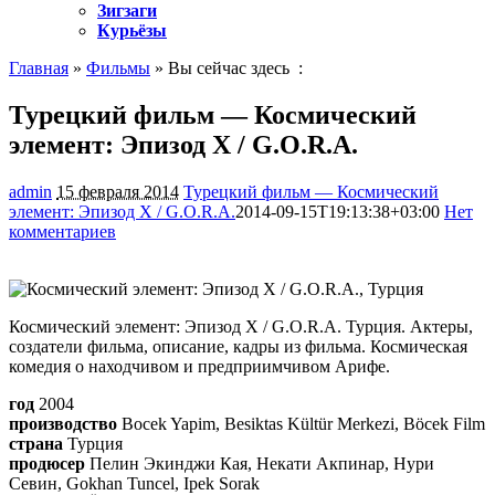
Зигзаги
Курьёзы
Главная
»
Фильмы
» Вы сейчас здесь :
Турецкий фильм — Космический
элемент: Эпизод X / G.O.R.A.
admin
15 февраля 2014
Турецкий фильм — Космический
элемент: Эпизод X / G.O.R.A.
2014-09-15T19:13:38+03:00
Нет
комментариев
1338
Космический элемент: Эпизод X / G.O.R.A. Турция. Актеры,
создатели фильма, описание, кадры из фильма. Космическая
комедия о находчивом и предприимчивом Арифе.
год
2004
производство
Bocek Yapim, Besiktas Kültür Merkezi, Böcek Film
страна
Турция
продюсер
Пелин Экинджи Кая, Некати Акпинар, Нури
Севин, Gokhan Tuncel, Ipek Sorak