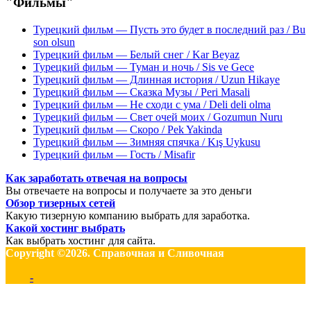
"Фильмы"
Турецкий фильм — Пусть это будет в последний раз / Bu
son olsun
Турецкий фильм — Белый снег / Kar Beyaz
Турецкий фильм — Туман и ночь / Sis ve Gece
Турецкий фильм — Длинная история / Uzun Hikaye
Турецкий фильм — Сказка Музы / Peri Masali
Турецкий фильм — Не сходи с ума / Deli deli olma
Турецкий фильм — Свет очей моих / Gozumun Nuru
Турецкий фильм — Скоро / Pek Yakinda
Турецкий фильм — Зимняя спячка / Kış Uykusu
Турецкий фильм — Гость / Misafir
Как заработать отвечая на вопросы
Вы отвечаете на вопросы и получаете за это деньги
Обзор тизерных сетей
Какую тизерную компанию выбрать для заработка.
Какой хостинг выбрать
Как выбрать хостинг для сайта.
Copyright ©2026. Справочная и Сливочная
-