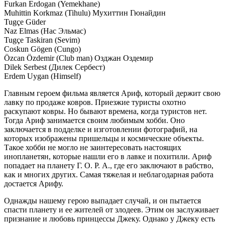
Furkan Erdogan (Yemekhane)
Muhittin Korkmaz (Tihulu) Мухиттин Гюнайдин
Tugçe Güder
Naz Elmas (Нас Эльмас)
Tugçe Taskiran (Sevim)
Coskun Gögen (Cungo)
Özcan Özdemir (Club man) Озджан Оздемир
Dilek Serbest (Дилек Сербест)
Erdem Uygan (Himself)
Главным героем фильма является Ариф, который держит свою
лавку по продаже ковров. Приезжие туристы охотно
раскупают ковры. Но бывают времена, когда туристов нет.
Тогда Ариф занимается своим любимым хобби. Оно
заключается в подделке и изготовлении фотографий, на
которых изображены пришельцы и космические объекты.
Такое хобби не могло не заинтересовать настоящих
инопланетян, которые нашли его в лавке и похитили. Ариф
попадает на планету Г. О. Р. А., где его заключают в рабство,
как и многих других. Самая тяжелая и неблагодарная работа
достается Арифу.
Однажды нашему герою выпадает случай, и он пытается
спасти планету и ее жителей от злодеев. Этим он заслуживает
признание и любовь принцессы Джеку. Однако у Джеку есть