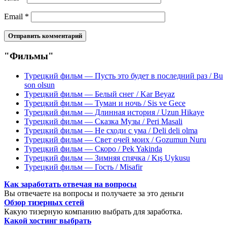
Email
*
"Фильмы"
Турецкий фильм — Пусть это будет в последний раз / Bu
son olsun
Турецкий фильм — Белый снег / Kar Beyaz
Турецкий фильм — Туман и ночь / Sis ve Gece
Турецкий фильм — Длинная история / Uzun Hikaye
Турецкий фильм — Сказка Музы / Peri Masali
Турецкий фильм — Не сходи с ума / Deli deli olma
Турецкий фильм — Свет очей моих / Gozumun Nuru
Турецкий фильм — Скоро / Pek Yakinda
Турецкий фильм — Зимняя спячка / Kış Uykusu
Турецкий фильм — Гость / Misafir
Как заработать отвечая на вопросы
Вы отвечаете на вопросы и получаете за это деньги
Обзор тизерных сетей
Какую тизерную компанию выбрать для заработка.
Какой хостинг выбрать