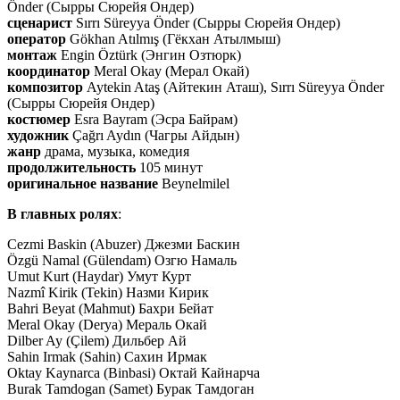
Önder (Сырры Сюрейя Ондер)
сценарист
Sırrı Süreyya Önder (Сырры Сюрейя Ондер)
оператор
Gökhan Atılmış (Гёкхан Атылмыш)
монтаж
Engin Öztürk (Энгин Озтюрк)
координатор
Meral Okay (Мерал Окай)
композитор
Aytekin Ataş (Айтекин Аташ), Sırrı Süreyya Önder
(Сырры Сюрейя Ондер)
костюмер
Esra Bayram (Эсра Байрам)
художник
Çağrı Aydın (Чагры Айдын)
жанр
драма, музыка, комедия
продолжительность
105 минут
оригинальное название
Beynelmilel
В главных ролях
:
Cezmi Baskin (Abuzer) Джезми Баскин
Özgü Namal (Gülendam) Озгю Намаль
Umut Kurt (Haydar) Умут Курт
Nazmî Kirik (Tekin) Назми Кирик
Bahri Beyat (Mahmut) Бахри Бейат
Meral Okay (Derya) Мераль Окай
Dilber Ay (Çilem) Дильбер Ай
Sahin Irmak (Sahin) Сахин Ирмак
Oktay Kaynarca (Binbasi) Октай Кайнарча
Burak Tamdogan (Samet) Бурак Тамдоган