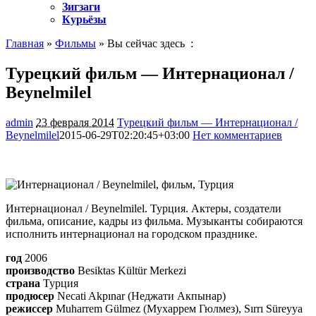
Зигзаги
Курьёзы
Главная
»
Фильмы
» Вы сейчас здесь :
Турецкий фильм — Интернационал /
Beynelmilel
admin
23 февраля 2014
Турецкий фильм — Интернационал /
Beynelmilel
2015-06-29T02:20:45+03:00
Нет комментариев
1179
Интернационал / Beynelmilel. Турция. Актеры, создатели
фильма, описание, кадры из фильма. Музыканты собираются
исполнить интернационал на городском празднике.
год
2006
производство
Besiktas Kültür Merkezi
страна
Турция
продюсер
Necati Akpınar (Неджати Акпынар)
режиссер
Muharrem Gülmez (Мухаррем Гюлмез), Sırrı Süreyya