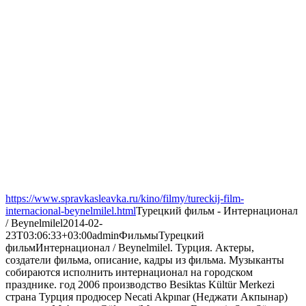
https://www.spravkasleavka.ru/kino/filmy/tureckij-film-
internacional-beynelmilel.html
Турецкий фильм - Интернационал
/ Beynelmilel
2014-02-
23T03:06:33+03:00
admin
Фильмы
Турецкий
фильм
Интернационал / Beynelmilel. Турция. Актеры,
создатели фильма, описание, кадры из фильма. Музыканты
собираются исполнить интернационал на городском
празднике. год 2006 производство Besiktas Kültür Merkezi
страна Турция продюсер Necati Akpınar (Неджати Акпынар)