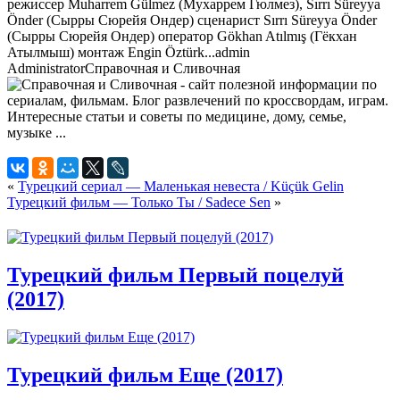
режиссер Muharrem Gülmez (Мухаррем Гюлмез), Sırrı Süreyya
Önder (Сырры Сюрейя Ондер) сценарист Sırrı Süreyya Önder
(Сырры Сюрейя Ондер) оператор Gökhan Atılmış (Гёкхан
Атылмыш) монтаж Engin Öztürk...
admin
Administrator
Справочная и Сливочная
«
Турецкий сериал — Маленькая невеста / Küçük Gelin
Турецкий фильм — Только Ты / Sadece Sen
»
Турецкий фильм Первый поцелуй
(2017)
Турецкий фильм Еще (2017)