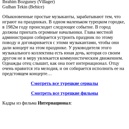
Ibrahim Bozguney (Villager)
Gulhan Tekin (Behice)
Обыкновенные простые музыканты, зарабатывают тем, что
играют на праздниках. В одном маленьком турецком городке,
в 1982м году происходит следующее событие. В город
должны приехать огромные начальники. Глава местной
администрации собирается устроить праздник по этому
поводу и договаривается с этими музыкантами, чтобы они
дали концерт на этом празднике. У руководителя этого
музыкального коллектива есть юная дочь, которая со своим
другом не в меру увлекается коммунистическим движением.
Однажды отец слышит, как она поет интернационал. Отцу
очень нравится эта мелодия, и он собирается исполнить ее на
предстоящем концерте…
Смотреть все турецкие сериалы
Смотреть все турецкие фильмы
Кадры из фильма
Интернационал
: