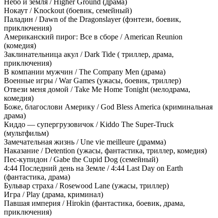
Небо и земля / Higher Ground (драма)
Нокаут / Knockout (боевик, семейный)
Паладин / Dawn of the Dragonslayer (фэнтези, боевик,
приключения)
Американский пирог: Все в сборе / American Reunion
(комедия)
Заклинательница акул / Dark Tide ( триллер, драма,
приключения)
В компании мужчин / The Company Men (драма)
Военные игры / War Games (ужасы, боевик, триллер)
Отвези меня домой / Take Me Home Tonight (мелодрама,
комедия)
Боже, благослови Америку / God Bless America (криминальная
драма)
Киддо — супергрузовичок / Kiddo The Super-Truck
(мультфильм)
Замечательная жизнь / Une vie meilleure (драмма)
Наказание / Detention (ужасы, фантастика, триллер, комедия)
Пес-купидон / Gabe the Cupid Dog (семейный)
4:44 Последний день на Земле / 4:44 Last Day on Earth
(фантастика, драма)
Бульвар страха / Rosewood Lane (ужасы, триллер)
Игра / Play (драма, криминал)
Павшая империя / Hirokin (фантастика, боевик, драма,
приключения)