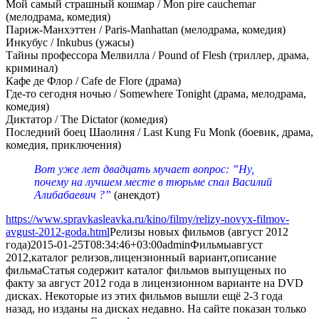
Мой самый страшный кошмар / Mon pire cauchemar
(мелодрама, комедия)
Париж-Манхэттен / Paris-Manhattan (мелодрама, комедия)
Инкубус / Inkubus (ужасы)
Тайны профессора Мелвилла / Pound of Flesh (триллер, драма,
криминал)
Кафе де Флор / Cafe de Flore (драма)
Где-то сегодня ночью / Somewhere Tonight (драма, мелодрама,
комедия)
Диктатор / The Dictator (комедия)
Последний боец Шаолиня / Last Kung Fu Monk (боевик, драма,
комедия, приключения)
Вот уже лет двадцать мучает вопрос: ”Ну,
почему на лучшем месте в тюрьме спал Василий
Алибабаевич ?”
(анекдот)
https://www.spravkasleavka.ru/kino/filmy/relizy-novyx-filmov-
avgust-2012-goda.html
Релизы новых фильмов (август 2012
года)
2015-01-25T08:34:46+03:00
admin
Фильмы
август
2012,каталог релизов,лицензионный вариант,описание
фильма
Статья содержит каталог фильмов выпущеных по
факту за август 2012 года в лицензионном варианте на DVD
дисках. Некоторые из этих фильмов вышли ещё 2-3 года
назад, но изданы на дисках недавно. На сайте показан только