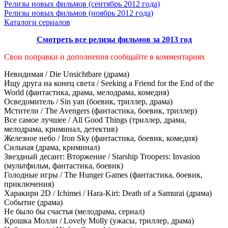
Релизы новых фильмов (сентябрь 2012 года)
Релизы новых фильмов (ноябрь 2012 года)
Каталоги сериалов
Смотреть все релизы фильмов за 2013 год
Свои поправки и дополнения сообщайте в комментариях
Невидимая / Die Unsichtbare (драма)
Ищу друга на конец света / Seeking a Friend for the End of the
World (фантастика, драма, мелодрама, комедия)
Осведомитель / Sin yan (боевик, триллер, драма)
Мстители / The Avengers (фантастика, боевик, триллер)
Все самое лучшее / All Good Things (триллер, драма,
мелодрама, криминал, детектив)
Железное небо / Iron Sky (фантастика, боевик, комедия)
Сильная (драма, криминал)
Звездный десант: Вторжение / Starship Troopers: Invasion
(мультфильм, фантастика, боевик)
Голодные игры / The Hunger Games (фантастика, боевик,
приключения)
Харакири 2D / Ichimei / Hara-Kiri: Death of a Samurai (драма)
Событие (драма)
Не было бы счастья (мелодрама, сериал)
Крошка Молли / Lovely Molly (ужасы, триллер, драма)