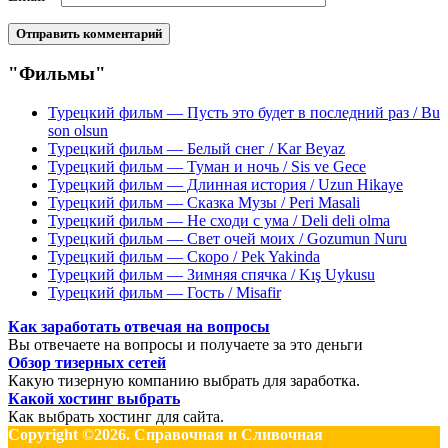
"Фильмы"
Турецкий фильм — Пусть это будет в последний раз / Bu
son olsun
Турецкий фильм — Белый снег / Kar Beyaz
Турецкий фильм — Туман и ночь / Sis ve Gece
Турецкий фильм — Длинная история / Uzun Hikaye
Турецкий фильм — Сказка Музы / Peri Masali
Турецкий фильм — Не сходи с ума / Deli deli olma
Турецкий фильм — Свет очей моих / Gozumun Nuru
Турецкий фильм — Скоро / Pek Yakinda
Турецкий фильм — Зимняя спячка / Kış Uykusu
Турецкий фильм — Гость / Misafir
Как заработать отвечая на вопросы
Вы отвечаете на вопросы и получаете за это деньги
Обзор тизерных сетей
Какую тизерную компанию выбрать для заработка.
Какой хостинг выбрать
Как выбрать хостинг для сайта.
Copyright ©2026. Справочная и Сливочная