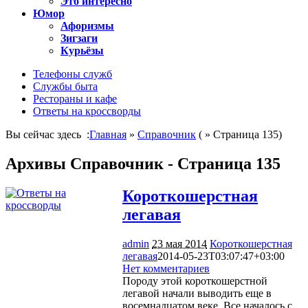
Это интересно
Юмор
Афоризмы
Зигзаги
Курьёзы
Телефоны служб
Службы быта
Рестораны и кафе
Ответы на кроссворды
Вы сейчас здесь :
Главная
»
Справочник
( » Страница 135)
Архивы Справочник - Страница 135
Короткошерстная
легавая
admin
23 мая 2014
Короткошерстная
легавая
2014-05-23T03:07:47+03:00
Нет комментариев
1097
Породу этой короткошерстной
легавой начали выводить еще в
восемнадцатом веке. Все началось с