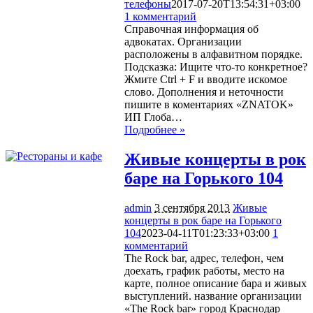
телефоны
2017-07-20T13:54:31+03:00
1 комментарий
2028
Справочная информация об
адвокатах. Организации
расположены в алфавитном порядке.
Подсказка: Ищите что-то конкретное?
Жмите Ctrl + F и вводите искомое
слово. Дополнения и неточности
пишите в коментариях «ZNATOK»
ИП Глоба…
Подробнее »
Живые концерты в рок
баре на Горького 104
admin
3 сентября 2013
Живые
концерты в рок баре на Горького
104
2023-04-11T01:23:33+03:00
1
комментарий
1742
The Rock bar, адрес, телефон, чем
доехать, график работы, место на
карте, полное описание бара и живых
выступлений. название организации
«The Rock bar» город Краснодар