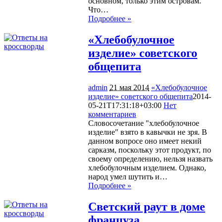
основном, только этим островам.
Что…
Подробнее »
«Хлебобулочное
изделие» советского
общепита
admin
21 мая 2014
«Хлебобулочное
изделие» советского общепита
2014-
05-21T17:31:18+03:00
Нет
комментариев
1262
Словосочетание "хлебобулочное
изделие" взято в кавычки не зря. В
данном вопросе оно имеет некий
сарказм, поскольку этот продукт, по
своему определению, нельзя назвать
хлебобулочным изделием. Однако,
народ умел шутить и…
Подробнее »
Светский раут в доме
француза