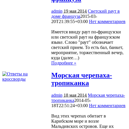
admin
19 мая 2014
Светский раут в
доме француза
2015-03-
20T21:39:55+03:00
Нет комментариев
1937
Имеется ввиду раут по-французски
или светский раут на французском
языке. Слово "раут" обозначает
светский прием. То есть бал, банкет,
мероприятие, торжественный вечер,
куда (далее…)
Подробнее »
Морская черепаха-
тропиканка
admin
18 мая 2014
Морская черепаха-
тропиканка
2014-05-
18T22:51:24+03:00
Нет комментариев
1773
Вид этих черепах обитает в
Карибском море и возле
Мальдивских островов. Еще их