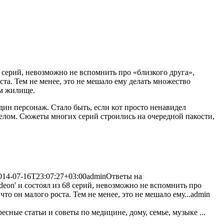
 серий, невозможно не вспомнить про «близкого друга»,
ста. Тем не менее, это не мешало ему делать множество
ам жилище.
дин персонаж. Стало быть, если кот просто ненавидел
целом. Сюжеты многих серий строились на очередной пакости,
014-07-16T23:07:27+03:00
admin
Ответы на
eon' и состоял из 68 серий, невозможно не вспомнить про
то он малого роста. Тем не менее, это не мешало ему...
admin