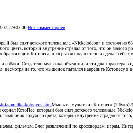
3:07:27+03:00
Нет комментариев
2313
й был снят детского телеканала «Nickelodeon» и состоял из 68
ого цвета, который внутренне страдал от того,
что он малого ро
робрался в дом Котопеса, прогрыз дырку в стене и сделал себе т
и собаки. Создатели мультика объединили эти два характера в о
л, несмотря на то, что мышонок пытался навредить Котопесу в 
sh-iz-multika-kotopyos.html
Мышь из мультика «Котопес» (7 букв)
2
риал КотоПес, который был снят детского телеканала 'Nickelod
ыл мышонок голубого цвета, который внутренне страдал от того, ч