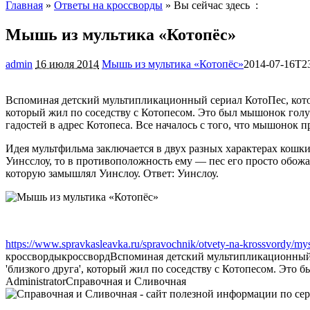
Главная
»
Ответы на кроссворды
» Вы сейчас здесь :
Мышь из мультика «Котопёс»
admin
16 июля 2014
Мышь из мультика «Котопёс»
2014-07-16T2
Вспоминая детский мультипликационный сериал КотоПес, которы
который жил по соседству с Котопесом. Это был мышонок голуб
гадостей в адрес Котопеса. Все началось с того, что мышонок п
Идея мультфильма заключается в двух разных характерах кошки 
Уинсслоу, то в противоположность ему — пес его просто обожа
которую замышлял Уинслоу. Ответ: Уинслоу.
https://www.spravkasleavka.ru/spravochnik/otvety-na-krossvordy/my
кроссворды
кроссворд
Вспоминая детский мультипликационный се
'близкого друга', который жил по соседству с Котопесом. Это б
Administrator
Справочная и Сливочная