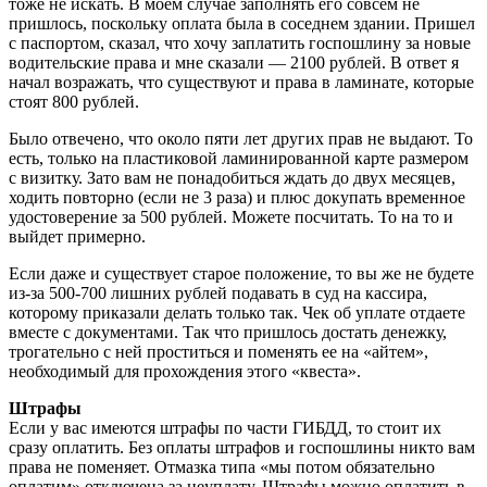
тоже не искать. В моем случае заполнять его совсем не
пришлось, поскольку оплата была в соседнем здании. Пришел
с паспортом, сказал, что хочу заплатить госпошлину за новые
водительские права и мне сказали — 2100 рублей. В ответ я
начал возражать, что существуют и права в ламинате, которые
стоят 800 рублей.
Было отвечено, что около пяти лет других прав не выдают. То
есть, только на пластиковой ламинированной карте размером
с визитку. Зато вам не понадобиться ждать до двух месяцев,
ходить повторно (если не 3 раза) и плюс докупать временное
удостоверение за 500 рублей. Можете посчитать. То на то и
выйдет примерно.
Если даже и существует старое положение, то вы же не будете
из-за 500-700 лишних рублей подавать в суд на кассира,
которому приказали делать только так. Чек об уплате отдаете
вместе с документами. Так что пришлось достать денежку,
трогательно с ней проститься и поменять ее на «айтем»,
необходимый для прохождения этого «квеста».
Штрафы
Если у вас имеются штрафы по части ГИБДД, то стоит их
сразу оплатить. Без оплаты штрафов и госпошлины никто вам
права не поменяет. Отмазка типа «мы потом обязательно
оплатим» отключена за неуплату. Штрафы можно оплатить в