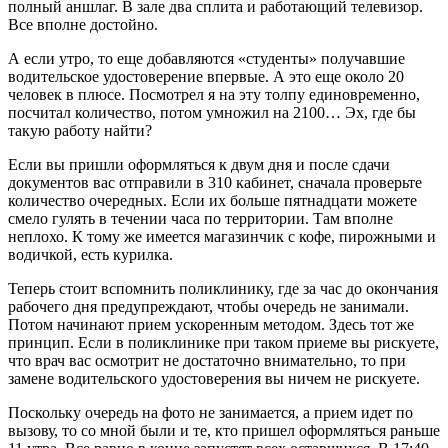
полный аншлаг. В зале два сплита и работающий телевизор.
Все вполне достойно.
А если утро, то еще добавляются «студенты» получавшие
водительское удостоверение впервые. А это еще около 20
человек в плюсе. Посмотрел я на эту толпу единовременно,
посчитал количество, потом умножил на 2100… Эх, где бы
такую работу найти?
Если вы пришли оформляться к двум дня и после сдачи
документов вас отправили в 310 кабинет, сначала проверьте
количество очередных. Если их больше пятнадцати можете
смело гулять в течении часа по территории. Там вполне
неплохо. К тому же имеется магазинчик с кофе, пирожными и
водичкой, есть курилка.
Теперь стоит вспомнить поликлинику, где за час до окончания
рабочего дня предупреждают, чтобы очередь не занимали.
Потом начинают прием ускоренным методом. Здесь тот же
принцип. Если в поликлинике при таком приеме вы рискуете,
что врач вас осмотрит не достаточно внимательно, то при
замене водительского удостоверения вы ничем не рискуете.
Поскольку очередь на фото не занимается, а прием идет по
вызову, то со мной были и те, кто пришел оформляться раньше