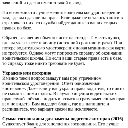
заявлений и сделал именно такой вывод.
По возможности лучше менять водительское удостоверение
там, где вы сдавали на права. Если даже не осталось записи в
страховке о них, то служба найдет данные о ваших старых
правах по базе.
Образец заявления обычно висит на стенде. Там есть пункт,
где вы указываете причину (истекший срок или утрата). При
потере водительского удостоверения новая медицинская карта
не требуется. Однако могут попросить справку об окончании
водительской школы. Но если ваши старые права есть в базе,
то справку тоже никто требовать не будет.
Украдено или потеряно
Именно такой вопрос зададут вам при утраченном
водительском удостоверении. Ответ однозначный —
«потеряно». Даже если у вас украли права водителя, то никто
не сможет с ними ездить. В случае хищения водительских
прав служба обязана подать в розыск и сразу замененных прав
вам не видать. Вам выдадут бланк, где вы напишите и
распишитесь, что вариант кражи вы исключаете.
Сумма госпошлины для замены водительских прав (2016)
Существует бланк для заполнения госпошлины. Его лучше