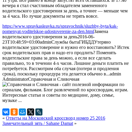
11 утра. Все равно в конце запустят всех оставшихся. В 17:40
вечера я стал счастливым обладателем замененного
водительского удостоверения за день, а точнее — меньше чем
за 4 часа. Но лучше документы не терять вовсе.
https://www.spravkasleavka.ru/spravochnik/sluzhby-byta/kak-
pomenyat-voditelskoe-udostoverenie-za-den.html
Замена
водительского удостоверения за день
2016-06-
23T10:48:59+03:00
admin
Службы быта
ГИБДД
Утеряно
водительское удостоверение и нужно его восстановить? Истек
срок водительских прав и надо его продлить? Поменять
водительские права за день можно, а если все сделать
правильно, то в течении 4-х часов. Лишние деньги платить не
потребуется. Рассмотрим оба случая (потери и продления
срока), поскольку процедура эта делается обычно в...
admin
Administrator
Справочная и Сливочная
«
Ответы на Московский кроссворд номер 25 2016
Замечательный зять / Sahane Damat
»