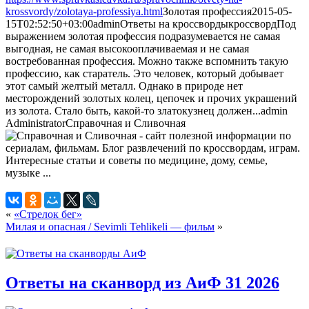
krossvordy/zolotaya-professiya.html
Золотая профессия
2015-05-
15T02:52:50+03:00
admin
Ответы на кроссворды
кроссворд
Под
выражением золотая профессия подразумевается не самая
выгодная, не самая высокооплачиваемая и не самая
востребованная профессия. Можно также вспомнить такую
профессию, как старатель. Это человек, который добывает
этот самый желтый металл. Однако в природе нет
месторождений золотых колец, цепочек и прочих украшений
из золота. Стало быть, какой-то златокузнец должен...
admin
Administrator
Справочная и Сливочная
«
«Стрелок бег»
Милая и опасная / Sevimli Tehlikeli — фильм
»
Ответы на сканворд из АиФ 31 2026