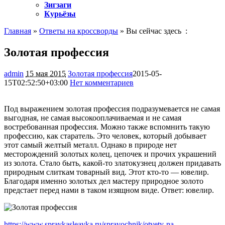
Зигзаги
Курьёзы
Главная
»
Ответы на кроссворды
» Вы сейчас здесь :
Золотая профессия
admin
15 мая 2015
Золотая профессия
2015-05-
15T02:52:50+03:00
Нет комментариев
1430
Под выражением золотая профессия подразумевается не самая
выгодная, не самая высокооплачиваемая и не самая
востребованная профессия. Можно также вспомнить такую
профессию,
как старатель. Это человек, который добывает
этот самый желтый металл. Однако в природе нет
месторождений золотых колец, цепочек и прочих украшений
из золота. Стало быть, какой-то златокузнец должен придавать
природным слиткам товарный вид. Этот кто-то — ювелир.
Благодаря именно золотых дел мастеру природное золото
предстает перед нами в таком изящном виде. Ответ: ювелир.
https://www.spravkasleavka.ru/spravochnik/otvety-na-