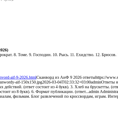
026)
юрократ. 8. Томе. 9. Господин. 10. Рысь. 11. Ехидство. 12. Брюсов.
nvord-aif-9-2026.html
Сканворд из АиФ 9 2026 ответы
https://www.
kanwordy-aif-150x150.jpg
2026-03-04T02:33:32+03:00
admin
Ответы н
 действий. (ответ состоит из 4 букв). 3. Хлеб на брускетты. (отв
остоит из 8 букв). 6. Формат публикации. (ответ...
admin
Administra