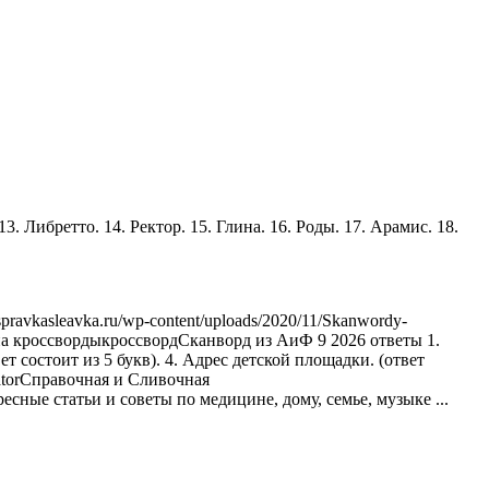
 13. Либретто. 14. Ректор. 15. Глина. 16. Роды. 17. Арамис. 18.
spravkasleavka.ru/wp-content/uploads/2020/11/Skanwordy-
а кроссворды
кроссворд
Сканворд из АиФ 9 2026 ответы 1.
ет состоит из 5 букв). 4. Адрес детской площадки. (ответ
tor
Справочная и Сливочная