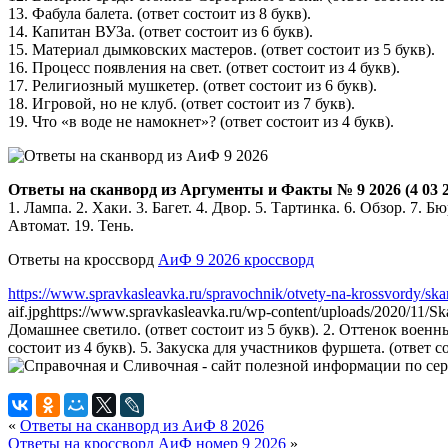
13. Фабула балета. (ответ состоит из 8 букв).
14. Капитан ВУЗа. (ответ состоит из 6 букв).
15. Материал дымковских мастеров. (ответ состоит из 5 букв).
16. Процесс появления на свет. (ответ состоит из 4 букв).
17. Религиозный мушкетер. (ответ состоит из 6 букв).
18. Игровой, но не клуб. (ответ состоит из 7 букв).
19. Что «в воде не намокнет»? (ответ состоит из 4 букв).
Ответы на сканворд из Аргументы и Факты № 9 2026 (4 03 2
1. Лампа. 2. Хаки. 3. Багет. 4. Двор. 5. Тартинка. 6. Обзор. 7. Б
Автомат. 19. Тень.
Ответы на кроссворд
АиФ 9 2026 кроссворд
https://www.spravkasleavka.ru/spravochnik/otvety-na-krossvordy/ska
aif.jpg
https://www.spravkasleavka.ru/wp-content/uploads/2020/11/S
Домашнее светило. (ответ состоит из 5 букв). 2. Оттенок военных
состоит из 4 букв). 5. Закуска для участников фуршета. (ответ с
«
Ответы на сканворд из АиФ 8 2026
Ответы на кроссворд АиФ номер 9 2026
»