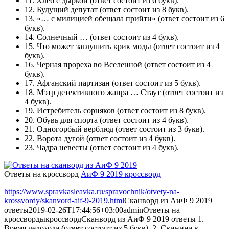
11.
Хлеб с дыркой
(ответ состоит из 6 букв).
12.
Будущий депутат
(ответ состоит из 8 букв).
13.
«… с милицией обещала прийти»
(ответ состоит из 6
букв).
14.
Солнечный …
(ответ состоит из 4 букв).
15.
Что может заглушить крик моды
(ответ состоит из 4
букв).
16.
Черная прореха во Вселенной
(ответ состоит из 4
букв).
17.
Афганский партизан
(ответ состоит из 5 букв).
18.
Мэтр детективного жанра … Стаут
(ответ состоит из
4 букв).
19.
Истребитель сорняков
(ответ состоит из 8 букв).
20.
Обувь для спорта
(ответ состоит из 4 букв).
21.
Одногорбый верблюд
(ответ состоит из 3 букв).
22.
Ворота дугой
(ответ состоит из 4 букв).
23.
Чадра невесты
(ответ состоит из 4 букв).
Ответы на кроссворд
АиФ 9 2019 кроссворд
https://www.spravkasleavka.ru/spravochnik/otvety-na-
krossvordy/skanvord-aif-9-2019.html
Сканворд из АиФ 9 2019
ответы
2019-02-26T17:44:56+03:00
admin
Ответы на
кроссворды
кроссворд
Сканворд из АиФ 9 2019 ответы 1.
Время ледохода (ответ состоит из 5 букв). 2. Свинина в