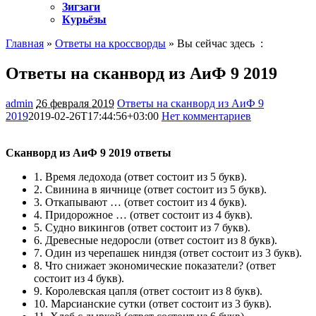
Зигзаги
Курьёзы
Главная
»
Ответы на кроссворды
» Вы сейчас здесь :
Ответы на сканворд из АиФ 9 2019
admin
26 февраля 2019
Ответы на сканворд из АиФ 9
2019
2019-02-26T17:44:56+03:00
Нет комментариев
1158
Сканворд из АиФ 9 2019 ответы
1.
Время ледохода
(ответ состоит из 5 букв).
2.
Свинина в яичнице
(ответ состоит из 5 букв).
3.
Откапывают …
(ответ состоит из 4 букв).
4.
Придорожное …
(ответ состоит из 4 букв).
5.
Судно викингов
(ответ состоит из 7 букв).
6.
Древесные недоросли
(ответ состоит из 8 букв).
7.
Один из черепашек ниндзя
(ответ состоит из 3 букв).
8.
Что снижает экономические показатели?
(ответ
состоит из 4 букв).
9.
Королевская цапля
(ответ состоит из 8 букв).
10.
Марсианские сутки
(ответ состоит из 3 букв).