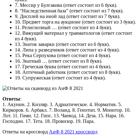
7.
Мессир у Булгакова
(ответ состоит из 6 букв).
8.
“Наследственная база”
(ответ состоит из 7 букв).
9.
Дисплей на иной лад
(ответ состоит из 7 букв).
10.
Предмет торга на аукционе
(ответ состоит из 3 букв).
11.
Религиозный …
(ответ состоит из 4 букв).
12.
Вяжущий материал у травматологов
(ответ состоит
из 4 букв).
13.
Знаток заварки
(ответ состоит из 6 букв).
14.
Липа у разведчиков
(ответ состоит из 4 букв).
15.
Река Серпухова
(ответ состоит из 4 букв).
16.
Знатный …
(ответ состоит из 8 букв).
17.
Греческая буква
(ответ состоит из 4 букв).
18.
Аптечный работник
(ответ состоит из 8 букв).
19.
Супружеская
(ответ состоит из 4 букв).
Ответы
:
1. Акунин. 2. Кизляр. 3. Адриатическое. 4. Норматив. 5.
Киркоров. 6. Арбакл. 7. Воланд. 8. Генотип. 9. Монитор. 10.
Лот. 11. Гимн. 12. Гипс. 13. Чаевод. 14. Деза. 15. Нара. 16.
Господин. 17. Тета. 18. Провизор. 19. Пара.
Ответы на кроссворд
АиФ 8 2021 кроссворд