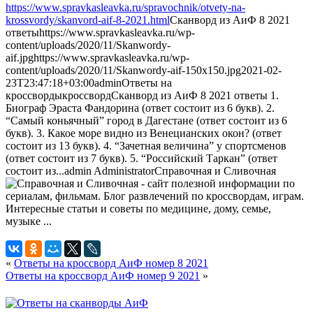
https://www.spravkasleavka.ru/spravochnik/otvety-na-
krossvordy/skanvord-aif-8-2021.html
Сканворд из АиФ 8 2021
ответы
https://www.spravkasleavka.ru/wp-
content/uploads/2020/11/Skanwordy-
aif.jpg
https://www.spravkasleavka.ru/wp-
content/uploads/2020/11/Skanwordy-aif-150x150.jpg
2021-02-
23T23:47:18+03:00
admin
Ответы на
кроссворды
кроссворд
Сканворд из АиФ 8 2021 ответы 1.
Биограф Эраста Фандорина (ответ состоит из 6 букв). 2.
“Самый коньячный” город в Дагестане (ответ состоит из 6
букв). 3. Какое море видно из Венецианских окон? (ответ
состоит из 13 букв). 4. “Зачетная величина” у спортсменов
(ответ состоит из 7 букв). 5. “Российский Таркан” (ответ
состоит из...
admin
Administrator
Справочная и Сливочная
«
Ответы на кроссворд АиФ номер 8 2021
Ответы на кроссворд АиФ номер 9 2021
»