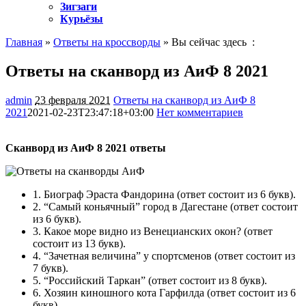
Зигзаги
Курьёзы
Главная
»
Ответы на кроссворды
» Вы сейчас здесь :
Ответы на сканворд из АиФ 8 2021
admin
23 февраля 2021
Ответы на сканворд из АиФ 8
2021
2021-02-23T23:47:18+03:00
Нет комментариев
509
Сканворд из АиФ 8 2021 ответы
1.
Биограф Эраста Фандорина
(ответ состоит из 6 букв).
2.
“Самый коньячный” город в Дагестане
(ответ состоит
из 6 букв).
3.
Какое море видно из Венецианских окон?
(ответ
состоит из 13 букв).
4.
“Зачетная величина” у спортсменов
(ответ состоит из
7 букв).
5.
“Российский Таркан”
(ответ состоит из 8 букв).
6.
Хозяин киношного кота Гарфилда
(ответ состоит из 6
букв).