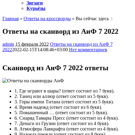
Зигзаги
Курьёзы
Главная
»
Ответы на кроссворды
» Вы сейчас здесь :
Ответы на сканворд из АиФ 7 2022
admin
15 февраля 2022
Ответы на сканворд из АиФ 7
2022
2022-02-15T14:08:46+03:00
Нет комментариев
644
Сканворд из АиФ 7 2022 ответы
1.
Где играют в шары?
(ответ состоит из 7 букв).
2.
Танец или аллюр
(ответ состоит из 5 букв).
3.
Горы имени Титана
(ответ состоит из 5 букв).
4.
Время надежд
(ответ состоит из 6 букв).
5.
Повышенный …
(ответ состоит из 5 букв).
6.
Снаряд Тамары Пресс
(ответ состоит из 4 букв).
7.
Деньги из Грузии
(ответ состоит из 4 букв).
8.
Атмосфера Лавкрафта
(ответ состоит из 4 букв).
9.
Надоеда прежде
(ответ состоит из 8 букв).