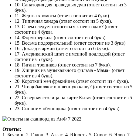
10.
Санатория для праведных душ
(ответ состоит из 3
букв).
11.
Жертва хромоты
(ответ состоит из 4 букв).
12.
Типичная хандра
(ответ состоит из 5 букв).
13.
С чем следует относиться к невзгодам?
(ответ
состоит из 4 букв).
14.
Форма зеркала
(ответ состоит из 4 букв).
15.
Весьма подозрительный
(ответ состоит из 3 букв).
16.
Доклад в армии
(ответ состоит из 6 букв).
17.
Американский штат с именной подлодкой
(ответ
состоит из 5 букв).
18.
Гигант тропиков
(ответ состоит из 7 букв).
19.
Хищник из музыкального фильма «Мама»
(ответ
состоит из 4 букв).
20.
Короткий меч фракийцев
(ответ состоит из 4 букв).
21.
Что добавляют в пшенную кашу?
(ответ состоит из 5
букв).
22.
Северная столица на карте Китая
(ответ состоит из 5
букв).
23.
Синоним обманщика
(ответ состоит из 4 букв).
Ответы
:
1. Боулинг. 2. Галоп. 3. Атлас. 4. Юность. 5. Спрос. 6. Ядро. 7.