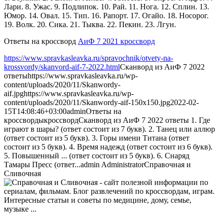
Лари. 8. Ужас. 9. Подлипок. 10. Рай. 11. Нога. 12. Сплин. 13.
Юмор. 14. Овал. 15. Тип. 16. Рапорт. 17. Огайо. 18. Носорог.
19. Волк. 20. Сика. 21. Тыква. 22. Пекин. 23. Лгун.
Ответы на кроссворд
АиФ 7 2021 кроссворд
https://www.spravkasleavka.ru/spravochnik/otvety-na-
krossvordy/skanvord-aif-7-2022.html
Сканворд из АиФ 7 2022
ответы
https://www.spravkasleavka.ru/wp-
content/uploads/2020/11/Skanwordy-
aif.jpg
https://www.spravkasleavka.ru/wp-
content/uploads/2020/11/Skanwordy-aif-150x150.jpg
2022-02-
15T14:08:46+03:00
admin
Ответы на
кроссворды
кроссворд
Сканворд из АиФ 7 2022 ответы 1. Где
играют в шары? (ответ состоит из 7 букв). 2. Танец или аллюр
(ответ состоит из 5 букв). 3. Горы имени Титана (ответ
состоит из 5 букв). 4. Время надежд (ответ состоит из 6 букв).
5. Повышенный ... (ответ состоит из 5 букв). 6. Снаряд
Тамары Пресс (ответ...
admin
Administrator
Справочная и
Сливочная