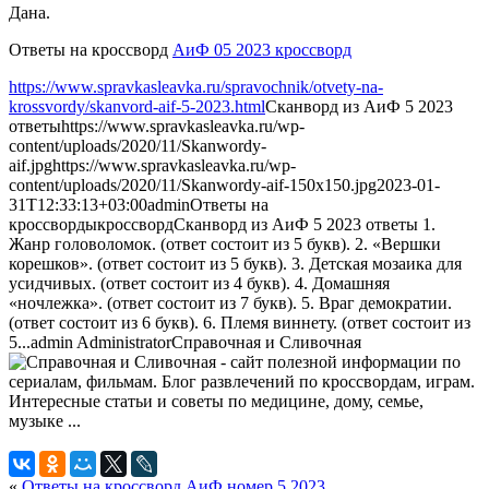
Дана.
Ответы на кроссворд
АиФ 05 2023 кроссворд
https://www.spravkasleavka.ru/spravochnik/otvety-na-
krossvordy/skanvord-aif-5-2023.html
Сканворд из АиФ 5 2023
ответы
https://www.spravkasleavka.ru/wp-
content/uploads/2020/11/Skanwordy-
aif.jpg
https://www.spravkasleavka.ru/wp-
content/uploads/2020/11/Skanwordy-aif-150x150.jpg
2023-01-
31T12:33:13+03:00
admin
Ответы на
кроссворды
кроссворд
Сканворд из АиФ 5 2023 ответы 1.
Жанр головоломок. (ответ состоит из 5 букв). 2. «Вершки
корешков». (ответ состоит из 5 букв). 3. Детская мозаика для
усидчивых. (ответ состоит из 4 букв). 4. Домашняя
«ночлежка». (ответ состоит из 7 букв). 5. Враг демократии.
(ответ состоит из 6 букв). 6. Племя виннету. (ответ состоит из
5...
admin
Administrator
Справочная и Сливочная
«
Ответы на кроссворд АиФ номер 5 2023